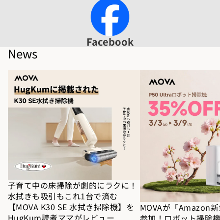
Facebook
News
子育て中の床掃除が劇的にラクに！水拭き
MOVAが「Amazon新
も吸引もこれ1台で済む【MOVA K30 SE 水
ロボット掃除機＆水拭き
拭き掃除機】をHugKum読者ママがレビュ
51%OFF（3/9まで）
ー
額が異なります
子育て中の床掃除が劇的にラクに！
水拭きも吸引もこれ1台で済む
【MOVA K30 SE 水拭き掃除機】を
MOVAが「Amazo
HugKum読者ママがレビュー
参加！ロボット掃除