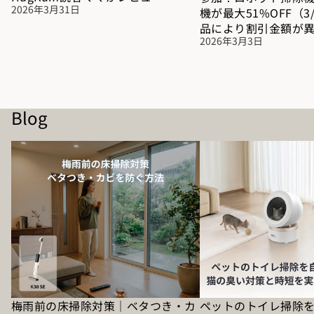
2026年3月31日
機が最大51%OFF（3
品により割引金額が
2026年3月3日
Blog
梅雨前の床掃除対策｜ベタつき・カビを防
ペットのトイレ掃除を自
ぐ方法
の臭い対策と時短を実現
梅雨前の床掃除対策｜ベタつき・カ
ペットのトイレ掃除