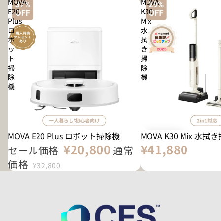
MOVA
MOVA
E20
K30
Plus
Mix
ロ
水
ボ
拭
ッ
き
ト
掃
掃
除
除
機
機
MOVA E20 Plus ロボット掃除機
MOVA K30 Mix 水拭
¥20,800
¥41,880
セール価格
通常
価格
¥32,800