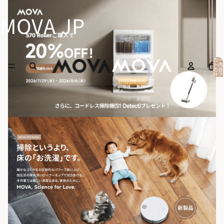
MOVA JP
カー
ト内
の合
計ア
イテ
ム
数:
0