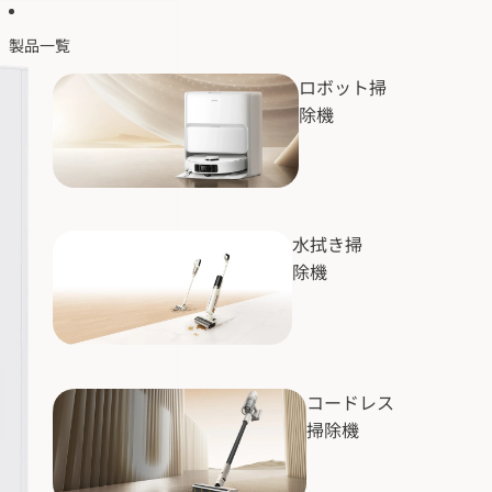
製品一覧
ロボット掃
除機
水拭き掃
除機
コードレス
掃除機