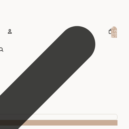
カー
ト内
の合
計ア
イテ
ム
アカウント
数:
0
その他のログインオプション
注文
プロフィール