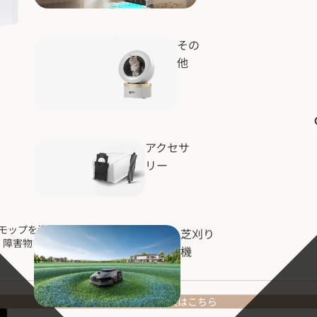
その
他
アクセサ
リー
モップを洗浄。
芝刈り
応；障害物を見逃さず、スマートに移動。
機
Amazonでの購入はこちら