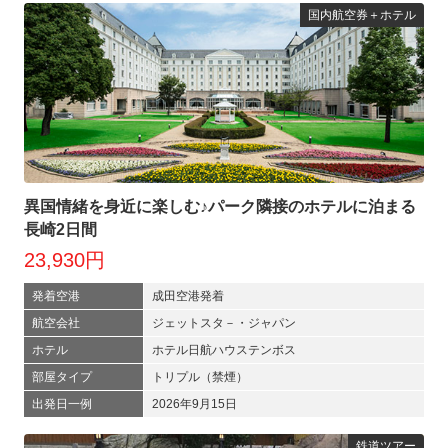
国内航空券＋ホテル
異国情緒を身近に楽しむ♪パーク隣接のホテルに泊まる
長崎2日間
23,930円
発着空港
成田空港発着
航空会社
ジェットスタ－・ジャパン
ホテル
ホテル日航ハウステンボス
部屋タイプ
トリプル（禁煙）
出発日一例
2026年9月15日
鉄道ツアー