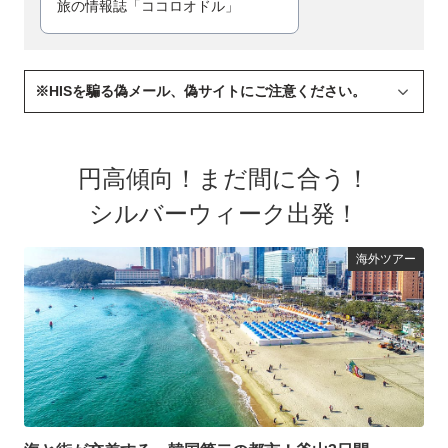
旅の情報誌「ココロオドル」
※HISを騙る偽メール、偽サイトにご注意ください。
現在、全国的に確認されております「なりすましメール」の
中で、当社を装ったメールやサイト・DMなどが発信されて
いる事を確認しました。
円高傾向！まだ間に合う！
当社を装ったメールで「内容に心当たりがない」 「怪し
い」などのメールを受信された場合は、ウイルス感染のリス
シルバーウィーク出発！
クが高いため、メールの開封、添付ファイルの参照、あるい
はメール本文中のURLのクリック等を行うことなく削除して
ください。
海外ツアー
当社におきましては、不正アクセスの防止など情報セキュリ
ティには十分注意しておりますが、引き続き対策を強化して
参りますので、ご理解とご協力いただきますよう何卒よろし
くお願いいたします。