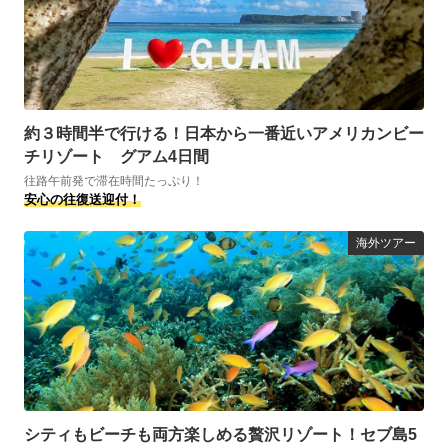
約３時間半で行ける！日本から一番近いアメリカンビー
チリゾート グアム4日間
往路午前発で滞在時間たっぷり！
安心の往復送迎付！
海外ツアー
シティもビーチも両方楽しめる贅沢リゾート！セブ島5