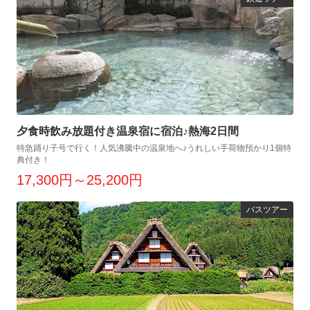
夕食時飲み放題付き温泉宿に宿泊♪熱海2日間
特急踊り子号で行く！人気沸騰中の温泉地へ♪うれしい手荷物預かり1個特
典付き！
17,300円～25,200円
バスツアー