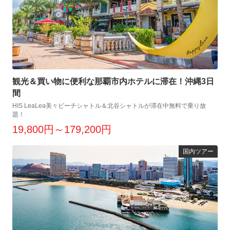
観光＆買い物に便利な那覇市内ホテルに滞在！沖縄3日
間
HIS LeaLea美々ビーチシャトル＆北谷シャトルが滞在中無料で乗り放
題！
19,800円～179,200円
国内ツアー