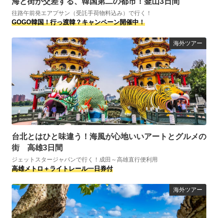
海と街が交差する、韓国第二の都市！釜山3日間
往路午前発エアプサン（受託手荷物料込み）で行く！
GOGO韓国！行っ渡韓？キャンペーン開催中！
海外ツアー
台北とはひと味違う！海風が心地いいアートとグルメの
街 高雄3日間
ジェットスタージャパンで行く！成田～高雄直行便利用
高雄メトロ＋ライトレール一日券付
海外ツアー