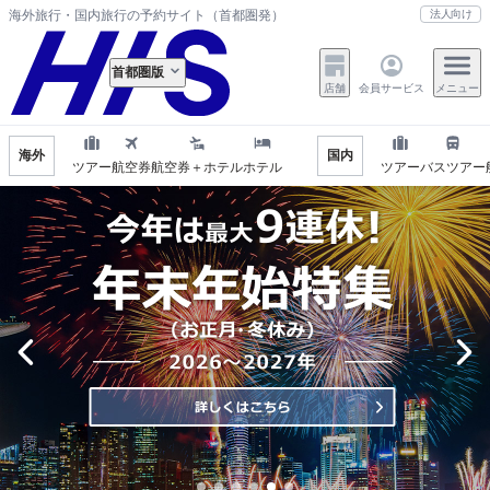
海外旅行・国内旅行の予約サイト（首都圏発）
法人向け
首都圏版
店舗
会員サービス
メニュー
海外
国内
ツアー
航空券
航空券＋ホテル
ホテル
ツアー
バスツアー