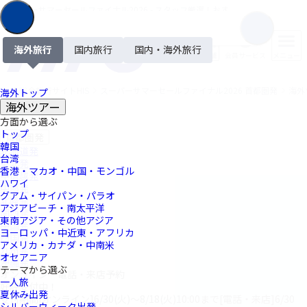
スーパーサマーセールファイナル2026 - スタッフ厳選！おすすめツアー
首都圏版
海外旅行
国内旅行
国内・海外旅行
店舗
会員サービス
メニュー
総合旅行サイトHIS
スーパーサマーセールファイナル2026 首都圏発
海外
home
海外トップ
海外ツアー
方面から選ぶ
トップ
首都圏発
韓国
北海道発
台湾
東北発
香港・マカオ・中国・モンゴル
甲信越発
ハワイ
中部発
グアム・サイパン・パラオ
北陸発
アジアビーチ・南太平洋
関西発
東南アジア・その他アジア
中国発
ヨーロッパ・中近東・アフリカ
四国発
アメリカ・カナダ・中南米
九州発
オセアニア
沖縄発
テーマから選ぶ
オンライン・電話・来店予約
一人旅
好評受付中！
夏休み出発
受付期間
[オンライン]6/30(火)～8/18(火)10:00まで
[電話・来店]6/30
シルバーウィーク出発