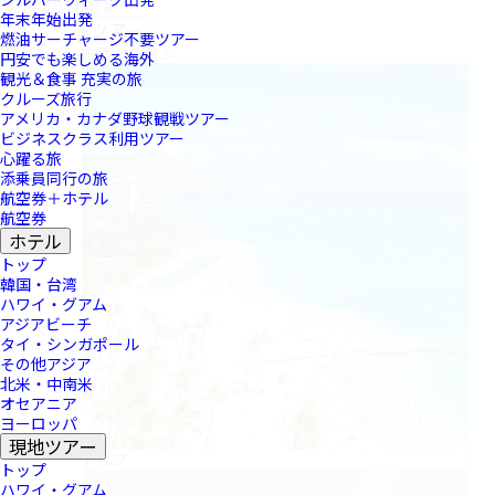
(火)～8/17(月)まで
年末年始出発
ツアー
燃油サーチャージ不要ツアー
方面から選ぶ
円安でも楽しめる海外
観光＆食事 充実の旅
クルーズ旅行
アメリカ・カナダ野球観戦ツアー
ビジネスクラス利用ツアー
心躍る旅
添乗員同行の旅
航空券＋ホテル
航空券
ホテル
トップ
韓国・台湾
ハワイ・グアム
アジアビーチ
タイ・シンガポール
その他アジア
北米・中南米
オセアニア
ヨーロッパ
現地ツアー
トップ
トップ
ハワイ・グアム