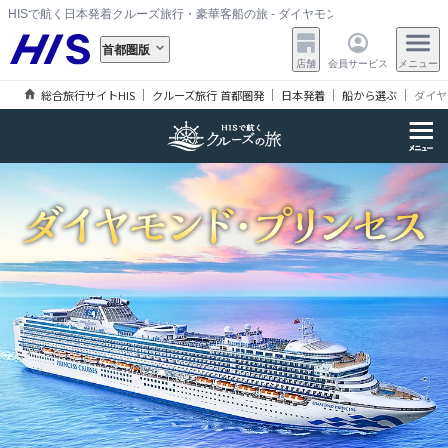
HISで航く日本発着クルーズ旅行・豪華客船の旅 - ダイヤモンド・プリンセス
首都圏版
店舗
会員サービス
メニュー
総合旅行サイトHIS
クルーズ旅行 首都圏発
日本発着
船から選ぶ
ダイヤ