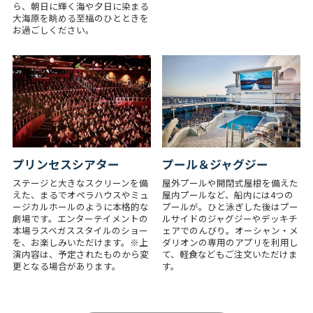
ら、朝日に輝く海や夕日に染まる
大海原を眺める至福のひとときを
お過ごしください。
プリンセスシアター
プール＆ジャグジー
ステージと大きなスクリーンを備
屋外プールや開閉式屋根を備えた
えた、まるでオペラハウスやミュ
屋内プールなど、船内には4つの
ージカルホールのように本格的な
プールが。ひと泳ぎした後はプー
劇場です。エンターテイメントの
ルサイドのジャグジーやデッキチ
本場ラスベガススタイルのショー
ェアでのんびり。オーシャン・メ
を、お楽しみいただけます。※上
ダリオンの専用のアプリを利用し
演内容は、予定されたものから変
て、軽食などもご注文いただけま
更となる場合があります。
す。