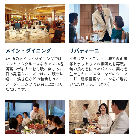
メイン・ダイニング
サバティーニ
4ヵ所のメイン・ダイニングでは
イタリア・トスカーナ地方の正統
プレミアムクルーズならではの格
派トラットリアの雰囲気を再現。
調高いディナーを毎晩お楽しみ。
旬の食材を使ったパスタ、素材を
日本発着クルーズでは、ご飯や味
生かしたロブスターなどのシーフ
噌汁、焼き魚などの和食もメイ
ード、種類豊富なワインをご堪能
ン・ダイニングでお召し上がりい
いただけます。（有料）
ただけます。