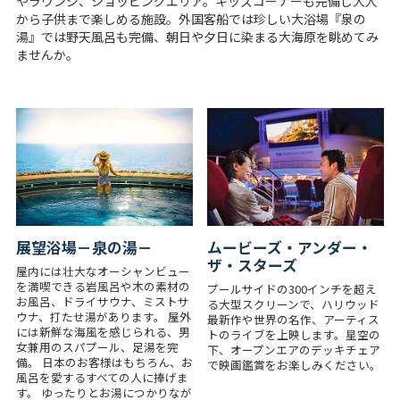
やラウンジ、ショッピングエリア。キッズコーナーも完備し大人
から子供まで楽しめる施設。外国客船では珍しい大浴場『泉の
湯』では野天風呂も完備、朝日や夕日に染まる大海原を眺めてみ
ませんか。
展望浴場－泉の湯－
ムービーズ・アンダー・
ザ・スターズ
屋内には壮大なオーシャンビュー
を満喫できる岩風呂や木の素材の
プールサイドの300インチを超え
お風呂、ドライサウナ、ミストサ
る大型スクリーンで、ハリウッド
ウナ、打たせ湯があります。 屋外
最新作や世界の名作、アーティス
には新鮮な海風を感じられる、男
トのライブを上映します。星空の
女兼用のスパプール、足湯を完
下、オープンエアのデッキチェア
備。 日本のお客様はもちろん、お
で映画鑑賞をお楽しみください。
風呂を愛するすべての人に捧げま
す。 ゆったりとお湯につかりなが