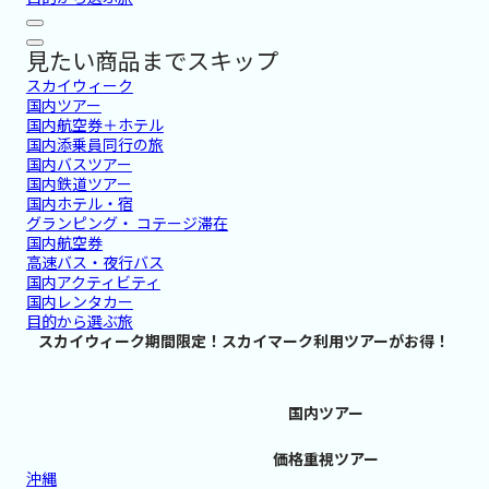
見たい商品までスキップ
スカイウィーク
国内ツアー
国内航空券＋ホテル
国内添乗員同行の旅
国内バスツアー
国内鉄道ツアー
国内ホテル・宿
グランピング・ コテージ滞在
国内航空券
高速バス・夜行バス
国内アクティビティ
国内レンタカー
目的から選ぶ旅
スカイウィーク
期間限定！スカイマーク利用ツアーがお得！
国内ツアー
価格重視ツアー
沖縄