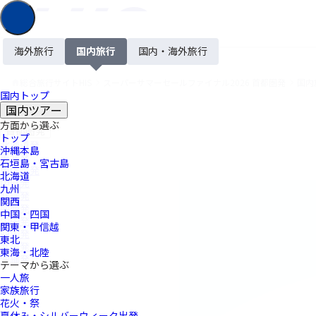
首都圏版
スーパーサマーセールファイナル2026 
海外旅行
国内旅行
国内・海外旅行
総合旅行サイトHIS
スーパーサマーセールファイナル2026 首都圏発
国内
home
国内トップ
国内ツアー
方面から選ぶ
首都圏発
トップ
北海道発
沖縄本島
東北発
石垣島・宮古島
甲信越発
北海道
中部発
九州
北陸発
関西
関西発
中国・四国
中国発
関東・甲信越
四国発
東北
九州発
東海・北陸
沖縄発
テーマから選ぶ
一人旅
家族旅行
花火・祭
夏休み・シルバーウィーク出発