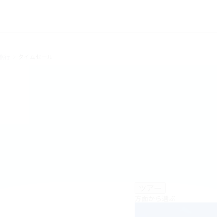
- 国内旅行タイムセール
旅行
タイムセール
ツアー
方面から選ぶ