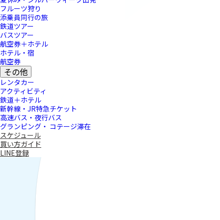
フルーツ狩り
添乗員同行の旅
鉄道ツアー
バスツアー
航空券＋ホテル
ホテル・宿
航空券
その他
レンタカー
アクティビティ
鉄道＋ホテル
新幹線・JR特急チケット
高速バス・夜行バス
グランピング・ コテージ滞在
スケジュール
買い方ガイド
LINE登録