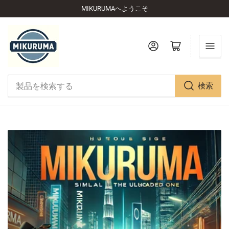
MIKURUMAへようこそ
ミニカートを開く
検索
製
品
を
検
索
す
る