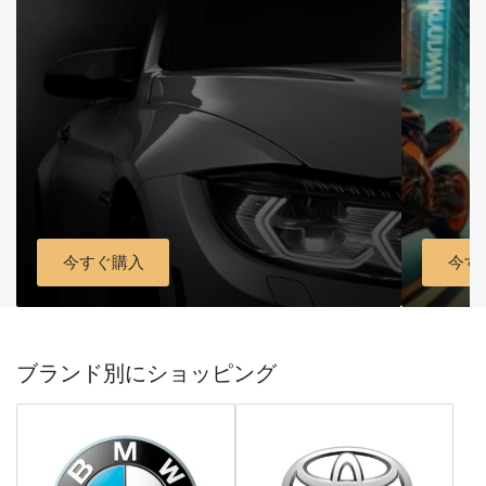
今すぐ購入
今す
ブランド別にショッピング