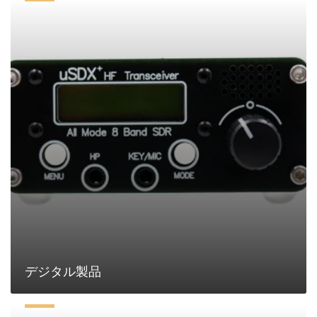
デ
ジ
タ
ル
製
品
デジタル製品
PC