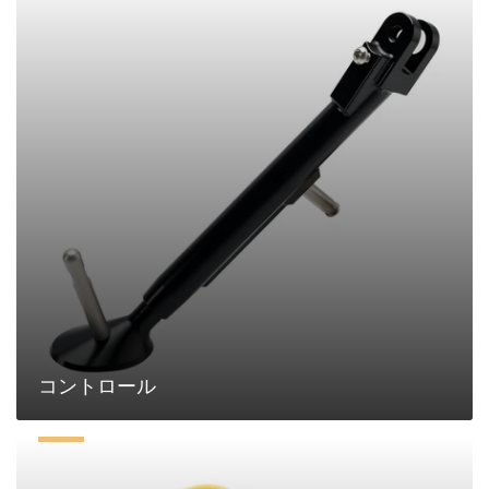
ン
ト
ロ
ー
ル
コントロール
TM
racing