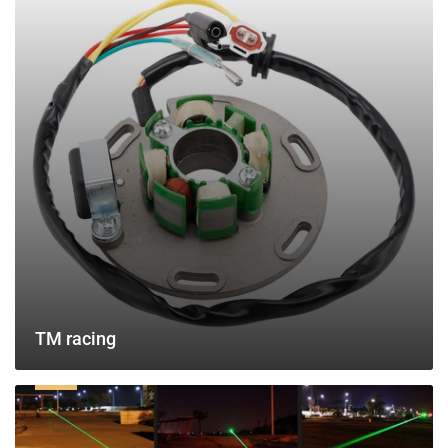
TM racing
レ
ー
ザ