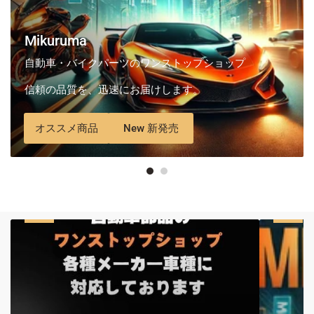
Mikuruma
Fairing
自動車・バイクパーツのワンストップショップ
バイク外装キット
信頼の品質を、迅速にお届けします。
カスタム塗装サービス
オススメ商品
オススメ商品
人気フェアリング
New 新発売