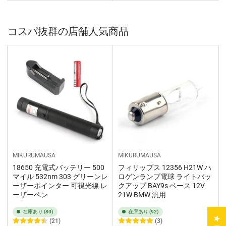
コスパ抜群の店舗人気商品
MIKURUMAUSA
MIKURUMAUSA
18650 充電式バッテリー 500
フィリップス 12356 H21W ハ
マイル 532nm 303 グリーンレ
ロゲンランプ電球 ライトバッ
ーザーポインター 可視光線 レ
クアップ BAY9s ベース 12V
ーザーペン
21W BMW 汎用
在庫あり (80)
在庫あり (92)
(21)
(3)