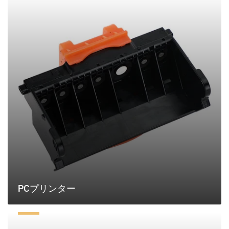
プ
リ
ン
タ
ー
PCプリンター
コ