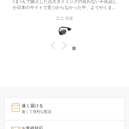
○ま○んで購入した点火タイミングの合わない不良品し
も
か日本のサイトで見つからなかった中、ようやくまと
もな製品に出会いました。未だ新しいチェーンソーが
広之 赤坂
ジャンクにならずに済みました。ありがとうございま
した。
速く届ける
速くて便利な配送
お客様対応