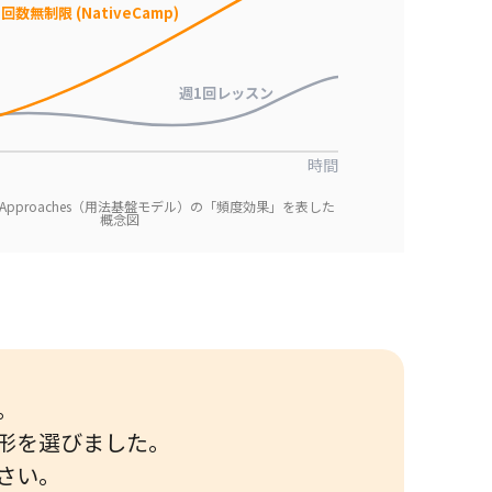
回数無制限 (NativeCamp)
週1回レッスン
時間
sed Approaches（用法基盤モデル）の「頻度効果」を表した
概念図
。
形を選びました。
さい。