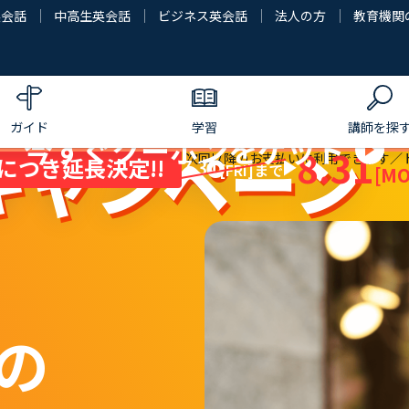
英会話
中高生英会話
ビジネス英会話
法人の方
教育機関
ガイド
学習
講師を探
今すぐクーポンをゲット
キャンペーン
8.31
回のお支払い完了後に付与され、次回以降のお支払いに利用できます／
につき延長決定!!
7.31
[FRI]
まで
[MO
の