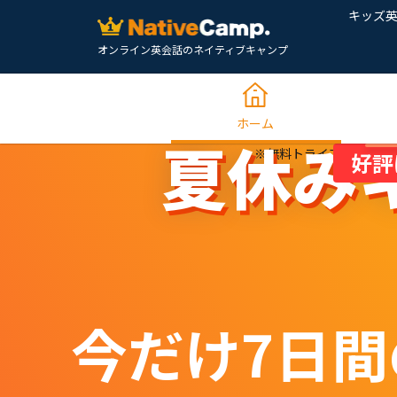
キッズ
オンライン英会話のネイティブキャンプ
ホーム
夏休み
※無料トライアル後、初
好評
今だけ7日間