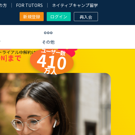
の方
FOR TUTORS
ネイティブキャンプ留学
新規登録
ログイン
再入会
す
その他
ユーザー数
410
トライアル中解約は対象外
まで
N]
万人