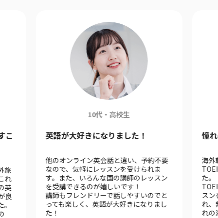
10代・高校生
すこ
英語が大好きになりました！
憧れ
他のオンライン英会話と違い、予約不要
海外
なので、気軽にレッスンを受けられま
TO
外旅
す。また、いろんな国の講師のレッスン
た。
これ
を受講できるのが嬉しいです！
TOE
の英
講師もフレンドリーで話しやすいのでと
スン
が良
っても楽しく、英語が大好きになりまし
れ、
た。
た！
れの
の