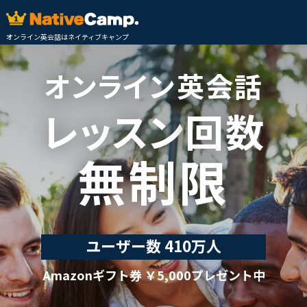
オンライン英会話はネイティブキャンプ
オンライ
ン英会話
レッ
ス
ン
回数
無制限
ユーザー数
410万人
Amazonギフト券 ￥5,000プレゼント中