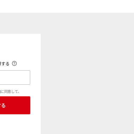
録する
約
に同意して、
する