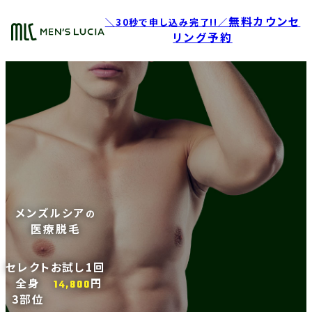
無料カウンセ
3
0
秒
で申し込み完了!!
リング予約
メンズルシア
の
医療脱毛
セレクト
お試し1回
全身
円
14,800
3部位