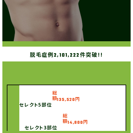
脱毛症例
件突破!!
2,101,222
全身脱毛
5
回
総額
円
135,520
セレクト
5
部位
全身トライアル
1
回
総額
円
14,800
セレクト
3
部位