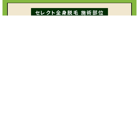
セレクト全身脱毛 施術部位
腕 ひ
じ下
腕 ひ
じ上
ワキ
胸
腹
背中
上部
背中
下部
脚 太
もも
前面
脚 太
もも