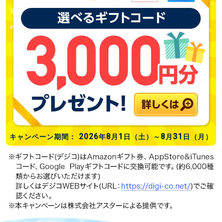
2026
8
1
8
31
キャンペーン期間：
年
月
日（土）
～
月
日（月）