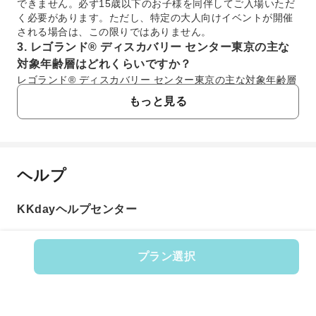
できません。必ず15歳以下のお子様を同伴してご入場いただ
く必要があります。ただし、特定の大人向けイベントが開催
される場合は、この限りではありません。
3. レゴランド® ディスカバリー センター東京の主な
対象年齢層はどれくらいですか？
レゴランド® ディスカバリー センター東京の主な対象年齢層
は、3歳から10歳のお子様です。小さなお子様でも安全に遊
もっと見る
べるエリアや、レゴ®ブロックを使ったクリエイティブな遊
び、4Dシネマなど、幅広い年齢層のお子様が楽しめる工夫が
凝らされています。家族みんなで一緒に楽しめるアトラクシ
ョンが豊富に揃っています。
4. レゴランド® ディスカバリー センター東京のチケ
ヘルプ
よくあるご質問
ットはどのように購入し、入場予約は必要ですか？
レゴランド® ディスカバリー センター東京のチケットは、
KKdayヘルプセンター
KKdayを通じて事前に購入できます。KKdayでは、スムーズ
1. レゴランド® ディスカバリー センター東京は、
な入場が可能なチケットを提供しており、現地での購入手続
平均的に何時間滞在できますか？
きの手間を省けます。入場には、別途、公式ウェブサイトで
レゴランド® ディスカバリー センター東京は、屋内型施
の事前予約（入場日時指定）が必要です。これにより、混雑
プラン選択
設であり、多くのインタラクティブなアトラクションや
を避けて快適に入場できます。KKdayでの購入は、計画的な
商品番号: 9852
ワークショップが楽しめます。平均的な滞在時間は2〜3
旅行をサポートし、チケット手配の煩わしさを軽減します。
時間程度ですが、お子様の年齢や興味によってさらに長
5. レゴランド® ディスカバリー センター東京への公
くお過ごしいただくことも可能です。レゴ®ブロック遊
共交通機関でのアクセス方法を教えてください。