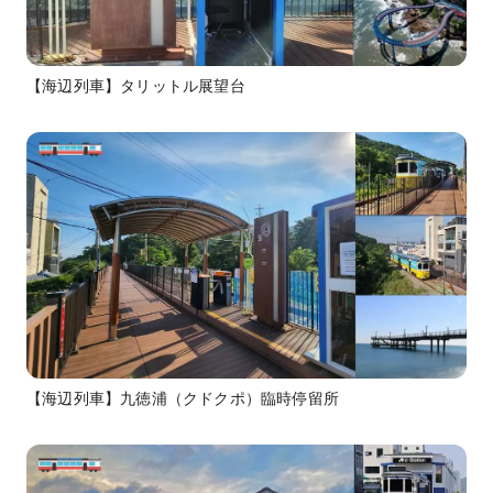
【海辺列車】タリットル展望台
【海辺列車】九徳浦（クドクポ）臨時停留所