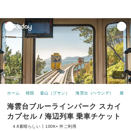
unread
notifications
6
ホーム
韓国
釜山（プサン）
海雲台（ヘウンデ）
展望
海雲台ブルーラインパーク スカイ
カプセル / 海辺列車 乗車チケット
4.8
素晴らしい
100K+ 件ご利用