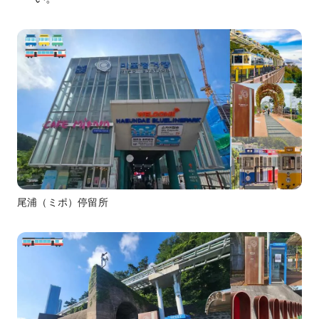
尾浦（ミポ）停留所