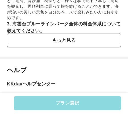
と、尾浦、青沙浦、松亭など、様々な駅で途中下車して周辺
を観光し、再び列車に乗って旅を続けることができます。海
岸沿いの美しい景色を自分のペースで楽しみたい方におすす
めです。
3. 海雲台ブルーラインパーク全体の料金体系について
教えてください。
海雲台ブルーラインパークでは、スカイカプセルと海辺列車
もっと見る
のそれぞれに異なる料金体系が設定されています。スカイカ
プセルは通常、区間指定のチケットとなり、海辺列車は区間
ごとの乗車券や、全区間で乗り降りが自由なフリーパスタイ
プのチケットがあります。利用区間や乗車回数によって選択
肢が異なるため、ご自身の旅のスタイルに合わせてチケット
ヘルプ
よくあるご質問
をお選びいただけます。
4. 海雲台海辺列車の運賃はどのようになっています
KKdayヘルプセンター
か？
1. 海雲台ブルーラインパークのスカイカプセルや
海雲台海辺列車の運賃は、乗車する区間によって異なりま
海辺列車は、予約なしでも乗車できますか？
す。片道乗車券は特定の区間に有効で、各停留所間の移動に
スカイカプセルと海辺列車は、特に繁忙期には事前予約
ご利用いただけます。また、尾浦から松亭までの全区間を対
プラン選択
をしておくことを強くお勧めします。KKdayで事前にチ
象に、各停留所で1回ずつ自由に乗り降りできるフリーパスタ
商品番号: 123012
ケットを予約すると、現地でのチケット購入列に並ぶ手
イプの運賃設定もあります。海岸沿いをゆっくりと巡る場合
間や時間を節約でき、スムーズに乗車できます。予約な
は、乗り降り自由なパスが便利です。
しでも当日券を購入できる場合がありますが、売り切れ
5. 海雲台ブルーラインパークへ公共交通機関でアクセ