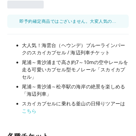
即予約確定商品ではございません。大変人気のため、2週間前でのご予約を推奨しております。
大人気！海雲台（ヘウンデ）ブルーラインパー
クのスカイカプセル / 海辺列車チケット
尾浦～青沙浦まで高さ約7～10mの空中レールを
走る可愛いカプセル型モノレール「スカイカプ
セル」
尾浦～青沙浦～松亭駅の海岸の絶景を楽しめる
「海辺列車」
スカイカプセルに乗れる釜山の日帰りツアーは
こちら
各種チケット