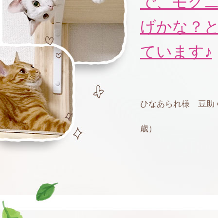
で、モグ
げかな？
ています♪
ひなあられ様 豆助
歳）