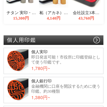
チタン 実印・銀
柘（アカネ）実
会社設立3本セ
行印・認印 3本
15,300円
印・銀行印・認
4,140円
ット ブラストチ
43,760円
セット
印 3本set
タン 実印天丸 |
銀行印天丸 | 角
印
個人用印鑑
個人実印
即日発送可能！市役所に印鑑登録とし
て使う印鑑です。
1,780円~
個人銀行印
金融機関に口座を開設するために使う
印鑑。約30種類
1,380円~