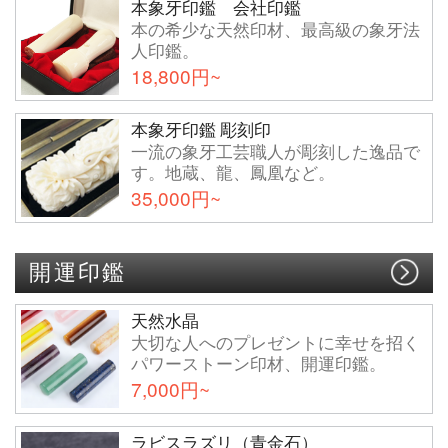
本象牙印鑑 会社印鑑
本の希少な天然印材、最高級の象牙法
人印鑑。
18,800円~
本象牙印鑑 彫刻印
一流の象牙工芸職人が彫刻した逸品で
す。地蔵、龍、鳳凰など。
35,000円~
開運印鑑
天然水晶
大切な人へのプレゼントに幸せを招く
パワーストーン印材、開運印鑑。
7,000円~
ラビスラズリ（青金石）