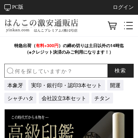
PC版
ログイン
特急出荷（
有料+300円
）の締め切りは
土日以外
の14時迄
（※クレジット決済のみご利用になります！）
検索
本象牙
実印・銀行印・認印3本セット
開運
シャチハタ
会社設立3本セット
チタン