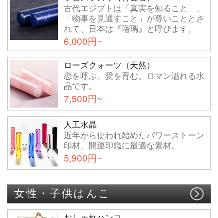
古代エジプトは「真実を知ること」、
「物事を見通すこと」が尊いこととさ
れて、日本は『瑠璃』と呼びます。
6,000円~
ローズクォーツ（天然）
恋を呼ぶ、愛を育む。ロマン溢れる水
晶です。
7,500円~
人工水晶
近年から使われ始めたパワーストーン
印材、開運印鑑に最適な素材。
5,900円~
女性・子供はんこ
おしゃれハンコ