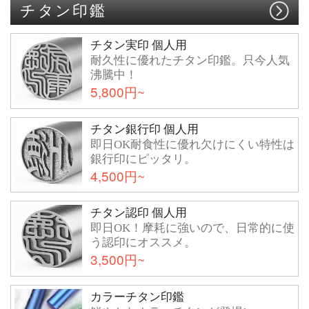
チタン印鑑
チタン実印 個人用
耐久性に優れたチタン印鑑。只今人気
沸騰中！
5,800円~
チタン銀行印 個人用
即日OK耐食性に優れ欠けにくい特性は
銀行印にピッタリ。
4,500円~
チタン認印 個人用
即日OK！摩耗に強いので、日常的に使
う認印にオススメ。
3,500円~
カラーチタン印鑑