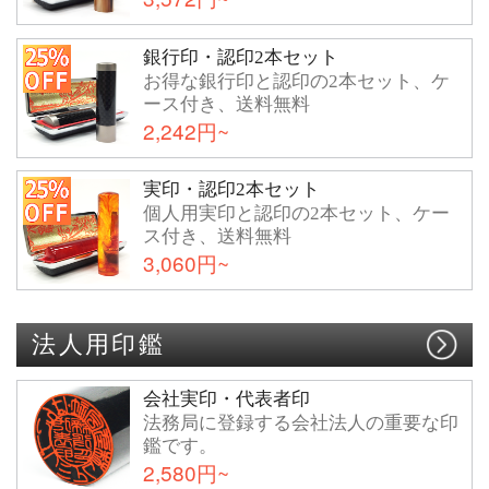
銀行印・認印2本セット
お得な銀行印と認印の2本セット、ケ
ース付き、送料無料
2,242円~
実印・認印2本セット
個人用実印と認印の2本セット、ケー
ス付き、送料無料
3,060円~
法人用印鑑
会社実印・代表者印
法務局に登録する会社法人の重要な印
鑑です。
2,580円~