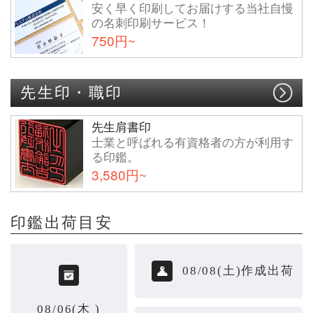
安く早く印刷してお届けする当社自慢
の名刺印刷サービス！
750円~
先生印・職印
先生肩書印
士業と呼ばれる有資格者の方が利用す
る印鑑。
3,580円~
印鑑出荷目安
08/08(土)作成出荷
08/06(木 )