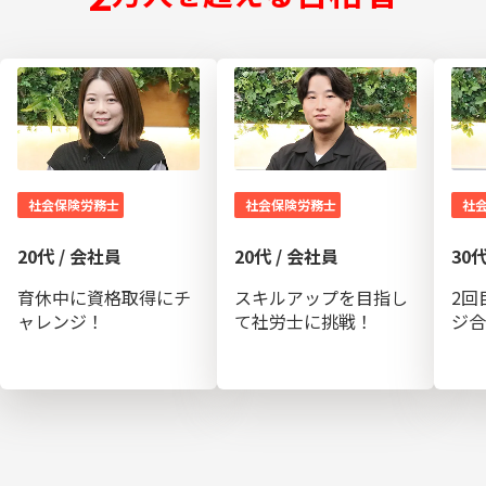
社会保険労務士
社会保険労務士
社
20代 / 会社員
20代 / 会社員
30
育休中に資格取得にチ
スキルアップを目指し
2回
ャレンジ！
て社労士に挑戦！
ジ