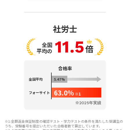
社労士
11.5
全国
倍
平均の
合格率
全国平均
5.47%
63.0%
フォーサイト
※1
※2025年実績
※1:全額返金保証制度の確認テスト・学力テストの条件を満たした受講生の
うち、受験番号を提出いただいた合格者数で算出しています。