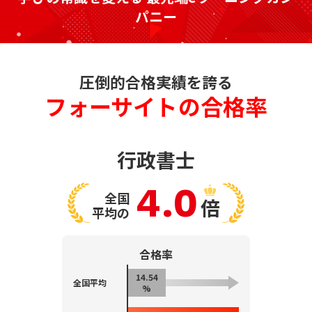
パニー
圧倒的合格実績を誇る
フォーサイトの合格率
行政書士
4.0
全国
倍
平均の
合格率
14.54
全国平均
%