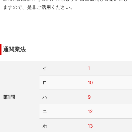
ますので、是非ご活用ください。
通関業法
イ
1
ロ
10
第1問
ハ
9
ニ
12
ホ
13