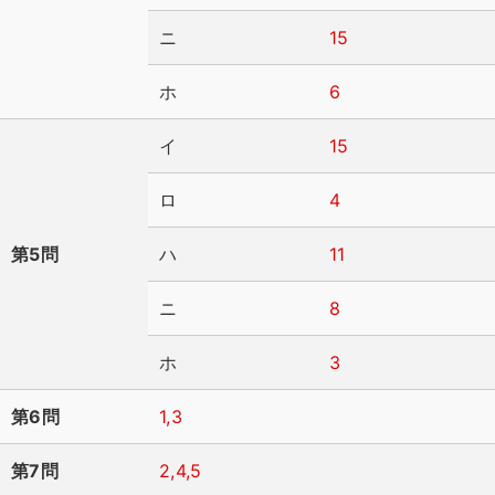
ニ
15
ホ
6
イ
15
ロ
4
第5問
ハ
11
ニ
8
ホ
3
第6問
1,3
第7問
2,4,5