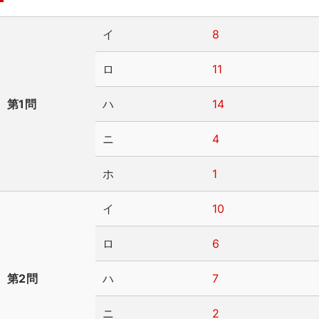
イ
8
ロ
11
第1問
ハ
14
ニ
4
ホ
1
イ
10
ロ
6
第2問
ハ
7
ニ
2