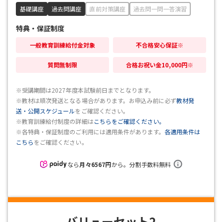
基礎講座
過去問講座
直前対策講座
過去問一問一答演習
特典・保証制度
一般教育訓練給付金対象
不合格安心保証※
質問無制限
合格お祝い金10,000円※
※受講期間は2027年度本試験前日までとなります。
※教材は順次発送となる場合があります。お申込み前に必ず
教材発
送・公開スケジュール
をご確認ください。
※教育訓練給付制度の詳細は
こちらをご確認ください。
※各特典・保証制度のご利用には適用条件があります。
各適用条件は
こちら
をご確認ください。
なら
月々
6567
円
から。分割手数料無料
バリューセット2