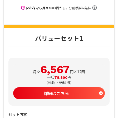
なら
月々
4983
円
から。分割手数料無料
バリューセット1
6,567
月々
円×12回
一括
円
78,800
（
税込・送料別
）
詳細はこちら
セット内容