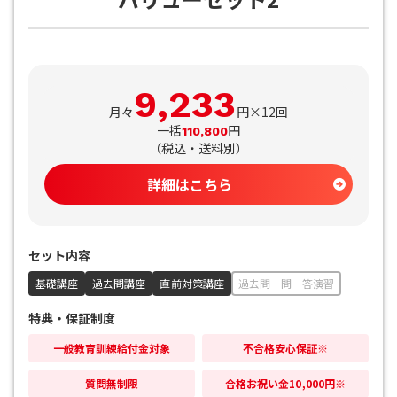
9,233
月々
円×12回
一括
円
110,800
（
税込・送料別
）
詳細はこちら
セット内容
基礎講座
過去問講座
直前対策講座
過去問一問一答演習
特典・保証制度
一般教育訓練給付金対象
不合格安心保証※
質問無制限
合格お祝い金10,000円※