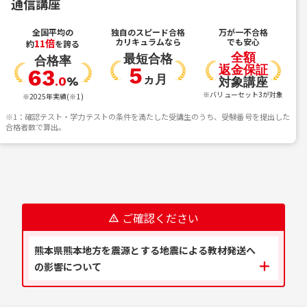
通信講座
全国平均の
独自のスピード合格
万が一不合格
11倍
カリキュラムなら
でも安心
約
を誇る
全額
最短合格
合格率
返金保証
5
63
ヵ月
.0
%
対象講座
※バリューセット3が対象
※2025年実績(※1)
※1：確認テスト・学力テストの条件を満たした受講生のうち、受験番号を提出した
合格者数で算出。
ご確認ください
熊本県熊本地方を震源とする地震による教材発送へ
の影響について