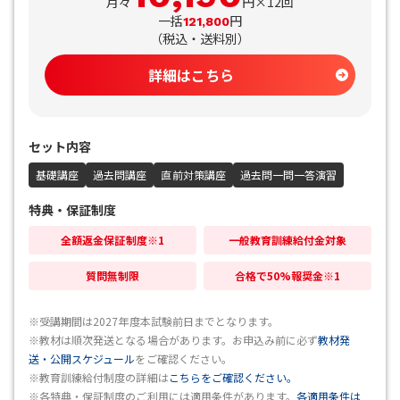
月々
円×12回
一括
円
121,800
（
税込・送料別
）
詳細はこちら
セット内容
基礎講座
過去問講座
直前対策講座
過去問一問一答演習
特典・保証制度
全額返金保証制度※1
一般教育訓練給付金対象
質問無制限
合格で50%報奨金※1
※受講期間は2027年度本試験前日までとなります。
※教材は順次発送となる場合があります。お申込み前に必ず
教材発
送・公開スケジュール
をご確認ください。
※教育訓練給付制度の詳細は
こちらをご確認ください。
※各特典・保証制度のご利用には適用条件があります。
各適用条件は