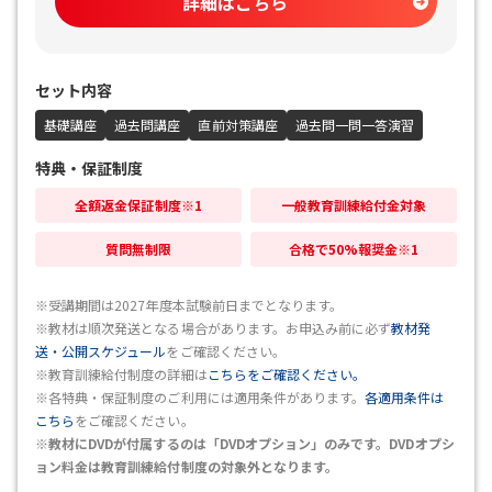
詳細はこちら
セット内容
基礎講座
過去問講座
直前対策講座
過去問一問一答演習
特典・保証制度
全額返金保証制度※1
一般教育訓練給付金対象
質問無制限
合格で50%報奨金※1
※受講期間は2027年度本試験前日までとなります。
※教材は順次発送となる場合があります。お申込み前に必ず
教材発
送・公開スケジュール
をご確認ください。
※教育訓練給付制度の詳細は
こちらをご確認ください。
※各特典・保証制度のご利用には適用条件があります。
各適用条件は
こちら
をご確認ください。
※教材にDVDが付属するのは「DVDオプション」のみです。DVDオプシ
ョン料金は教育訓練給付制度の対象外となります。