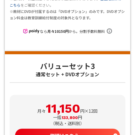
こちら
をご確認ください。
※教材にDVDが付属するのは「DVDオプション」のみです。DVDオプシ
ョン料金は教育訓練給付制度の対象外となります。
なら
月々
10150
円
から。分割手数料無料
バリューセット3
通常セット + DVDオプション
11,150
月々
円×12回
一括
円
133,800
（
税込・送料別
）