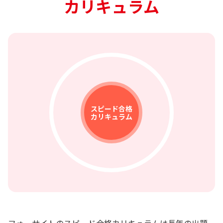
カリキュラム
スピード合格
仲間と学べる
スケジュール
eラーニング
経験豊富な
安心の全額
フルカラー
質問
カリキュラム
eライブ
保証制度
テキスト
システム
サポート
講師陣
管理
スタディ
フォーサイトのスピード合格カリキュラムは長年の出題