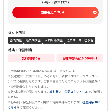
（
税込・送料無料
）
詳細はこちら
セット内容
基礎講座
過去問講座
直前対策講座
過去問一問一答演習
特典・保証制度
無料質問30回
合格お祝い金10,000円※1
※受講期間は2027年度本試験前日までとなります。
※発送物は「受講ガイド」のみとなり、教材はすべてデジタルコンテ
ンツでの提供となります。ご利用開始のためのアカウントは受講ガイ
ドの発送後に付与いたします。
※教材は順次公開となります。
教材発送・公開スケジュール
をご確認く
ださい。
※各特典・保証制度のご利用には適用条件があります。
各適用条件は
こちら
をご確認ください。