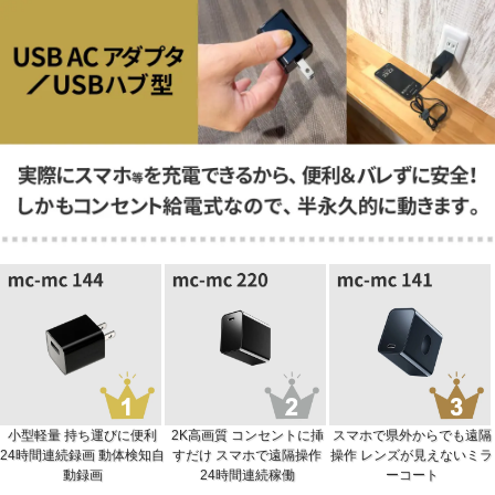
小型軽量 持ち運びに便利
2K高画質 コンセントに挿
スマホで県外からでも遠隔
24時間連続録画 動体検知自
すだけ スマホで遠隔操作
操作 レンズが見えないミラ
動録画
24時間連続稼働
ーコート