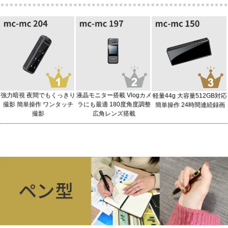
強力暗視 夜間でもくっきり
液晶モニター搭載 Vlogカメ
軽量44g 大容量512GB対応
撮影 簡単操作 ワンタッチ
ラにも最適 180度角度調整
簡単操作 24時間連続録画
撮影
広角レンズ搭載