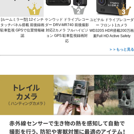
[ルームミラー型] 12インチ
ケンウッド ドライブレコー
ユピテル ドライブレコーダ
タッチパネル搭載 前後録画
ダー DRV-MR740 前後撮影
ー フロント1カメラ
駐車監視 GPSで位置情報確
対応2カメラ フルハイビジ
WD320S HDR搭載200万画
認
ョン GPS 駐車監視録画対
素Full HD Active Safety
応
＞＞もっと見る