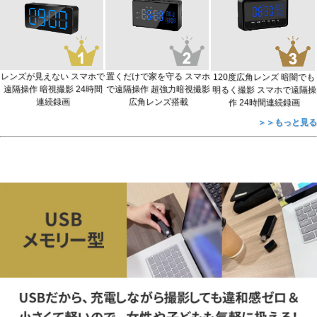
レンズが見えない スマホで
置くだけで家を守る スマホ
120度広角レンズ 暗闇でも
遠隔操作 暗視撮影 24時間
で遠隔操作 超強力暗視撮影
明るく撮影 スマホで遠隔操
連続録画
広角レンズ搭載
作 24時間連続録画
＞＞もっと見る