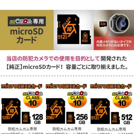
防犯カムカム専用
防犯カムカム専用
防犯カムカム専用