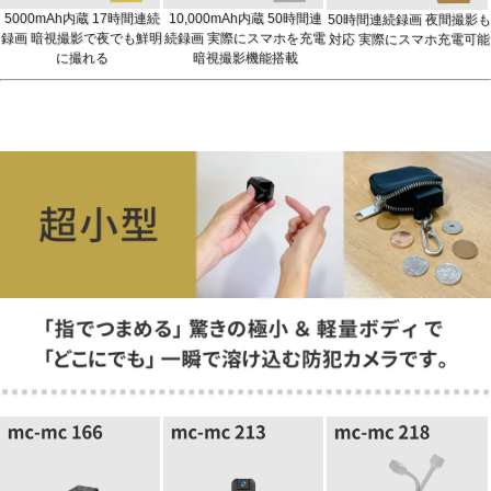
5000mAh内蔵 17時間連続
10,000mAh内蔵 50時間連
50時間連続録画 夜間撮影も
録画 暗視撮影で夜でも鮮明
続録画 実際にスマホを充電
対応 実際にスマホ充電可能
に撮れる
暗視撮影機能搭載