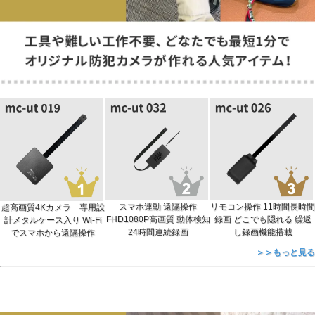
スマホ連動 遠隔操作
リモコン操作 11時間長時間
超高画質4Kカメラ 専用設
FHD1080P高画質 動体検知
録画 どこでも隠れる 繰返
計メタルケース入り Wi-Fi
24時間連続録画
し録画機能搭載
でスマホから遠隔操作
＞＞もっと見る