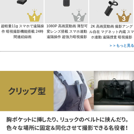
超軽量11g スマホで遠隔操
1080P 高画質動画 薄型可
2K 高画質動画 撮影アング
作 暗視撮影機能搭載 24時
変レンズ搭載 スマホ連動
ル自在 マグネット内蔵 スマ
間連続録画
遠隔操作 超強力暗視撮影
ホ連動 遠隔捜査 暗視撮影
＞＞もっと見る