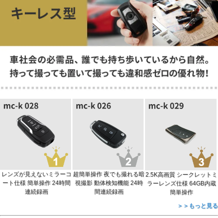
レンズが見えないミラーコ
超簡単操作 夜でも撮れる暗
2.5K高画質 シークレットミ
ート仕様 簡単操作 24時間
視撮影 動体検知機能 24時
ラーレンズ仕様 64GB内蔵
連続録画
間連続録画
簡単操作
＞＞もっと見る