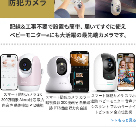
スマート防犯カメラ 2K
スマート防犯カメラ スマホ
スマート防犯カメラ カラー
300万画素 Alexa対応 双方
連動 ベビーモニター 音声ア
暗視撮影 300漫画そ 自動追
向音声 動体検知 PTZ機能
シスタント フルカラーナイ
跡 PTZ機能 双方向会話
トビジョン 全方位監視
＞＞もっと見る