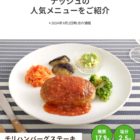
ナッシュの
人気メニューをご紹介
※2024年9月2日時点の情報