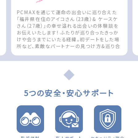
PCMAXを通じて運命の出会いに巡り合えた
ん
「福井県在住のアイコさん（23歳）& ケースケ
さん（27歳）」の幸せ溢れる出会いの体験談を
お伝えいたします! ふたりが巡り合ったきっか
けや会うまでにいたる経緯。初デートをした場
所など、素敵なパートナーの見つけ方&巡り合
t
えた際の参考としてお役立てください!! The
post 出会いの体験談 福井県 女性（23歳）
d
「お互い無くてはならない存在です」 first
appeared on 出会いマッチングサイト
PCMAX.
5つの安全・安心サポート