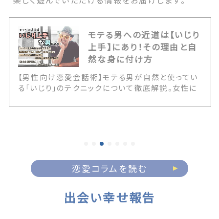
楽しく遊んでいただける情報をお届けします。
モテる男への近道は【いじり
上手】にあり！その理由と自
然な身に付け方
【男性向け恋愛会話術】モテる男が自然と使ってい
る「いじり」のテクニックについて徹底解説。女性に
嫌われるNGないじりとの決定的な境界線や、いじ
りが通じる女性の見極め方を伝授します。また20
代・30代・40代の年代別に応じた具体的なアプロ
ーチ例など、誰にでも簡単にいじりテクが身に付く
情報が満載です！ The post モテる男への近道は
【いじり上手】にあり！その理由と自然な身に付け方
first appeared on 出会いマッチングサイト
恋愛コラムを読む
PCMAX.
出会い幸せ報告