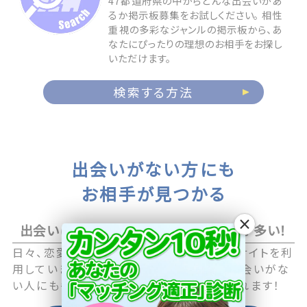
47都道府県の中からどんな出会いがあ
るか掲示板募集をお試しください。 相性
重視の多彩なジャンルの掲示板から、あ
なたにぴったりの理想のお相手をお探し
いただけます。
検索する方法
出会いがない方にも
お相手が見つかる
×
出会いに積極的なアクティブユーザーが多い！
日々、恋愛や恋活に積極的な男性・女性がサイトを利
用していますので職場や日常生活の中で出会いがな
い人にも毎日新しい出会いのチャンスが訪れます！