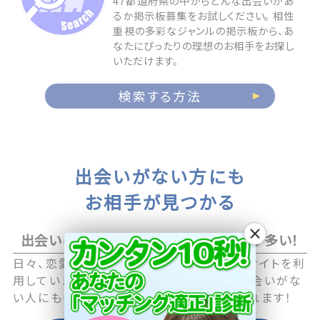
47都道府県の中からどんな出会いがあ
るか掲示板募集をお試しください。 相性
重視の多彩なジャンルの掲示板から、あ
なたにぴったりの理想のお相手をお探し
いただけます。
検索する方法
出会いがない方にも
お相手が見つかる
×
出会いに積極的なアクティブユーザーが多い！
日々、恋愛や恋活に積極的な男性・女性がサイトを利
用していますので職場や日常生活の中で出会いがな
い人にも毎日新しい出会いのチャンスが訪れます！