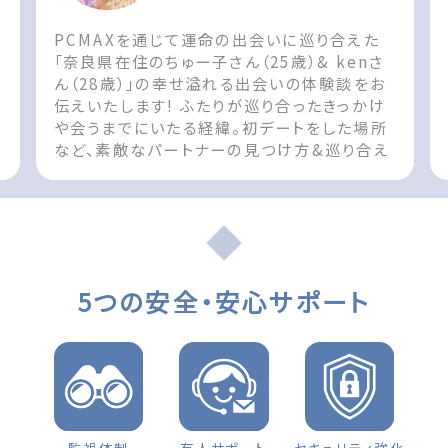
PCMAXを通じて運命の出会いに巡り合えた
「奈良県在住のちゅー子さん（25歳）& kenさ
ん（28歳）」の幸せ溢れる出会いの体験談をお
伝えいたします! ふたりが巡り合ったきっかけ
や会うまでにいたる経緯。初デートをした場所
など、素敵なパートナーの見つけ方&巡り合え
た際の参考としてお役立てください!! The
post 出会いの体験談 奈良県 女性（25歳）「3
月に結婚します」 first appeared on 出会
いマッチングサイトPCMAX.
5つの安全・安心サポート