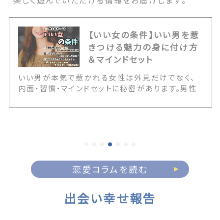
楽しく遊んでいただける情報をお届けします。
【いい女の条件】いい男を惹
きつける魅力の身に付け方
＆マインドセット
いい男が本気で惹かれる女性は外見だけでなく、
内面・習慣・マインドセットに秘密があります。男性
が本当に求めている女性などの本音や、今日から
できる魅力を育てる習慣、愛され女性になるための
マインド、そして魅力ある女性が絶対にやらないこ
とまでを徹底解説！いい女になるためのお手伝いを
全力でさせていただきます。 The post 【いい女の
条件】いい男を惹きつける魅力の身に付け方＆マイ
ンドセット first appeared on 出会いマッチング
恋愛コラムを読む
サイトPCMAX.
出会い幸せ報告