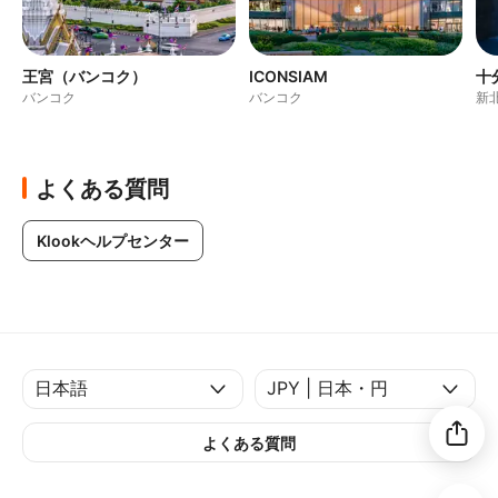
王宮（バンコク）
ICONSIAM
十
バンコク
バンコク
新
よくある質問
Klookヘルプセンター
よくある質問