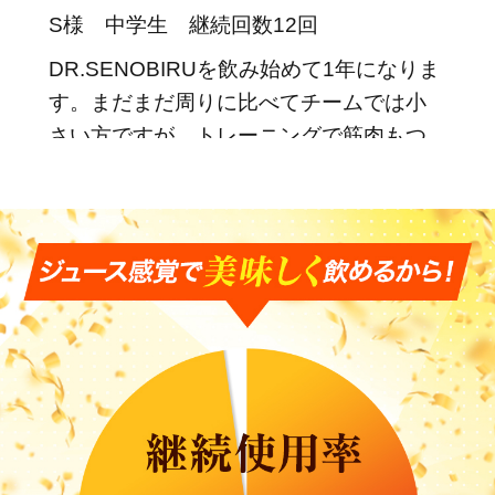
S様 中学生 継続回数12回
DR.SENOBIRUを飲み始めて1年になりま
す。まだまだ周りに比べてチームでは小
さい方ですが、トレーニングで筋肉もつ
※個人の感想であり効果効能を保証するものではありません。
き始め、体つきが代わってきたように思
います。DR.SENOBIRUは、味が美味し
くて飲みやすく、今後も飲み続けていき
たいと思っています。
★★★★
やる気がでています
2023/08/04
Y様 中学生 継続回数6回
スポーツすることに以前よりやる気が出