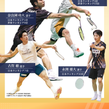
★★★★
背中を押している
2023/09/05
T様 中学生 継続回数5回
とにかく、部活動に励んでいます。セノ
ビルがその想いの背中を押しをしてくれ
ているのは確かです。