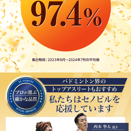
て、体力もついてきました。毎日2キロ、
大会を目指して泳いでいます。パイン味
で飲みやすいといっているので言ってい
るので、引き続き成長を見守りたいと思
います。
★★★
美味しいと飲んでいます
2023/09/12
H様 中学生 継続回数1回
飲み始めて日が浅い為、体に変化は有り
ませんが今まで継続する事が出来なかっ
た息子が美味しいと継続して飲んでいま
す。