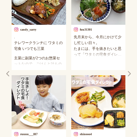
candy_sarry
fuu31301
.
先月末から、今月にかけて少
「
テレワークランチに ワタミの
し忙しい日々。
つ
宅食 いつでも三菜
たまには、手を抜きたいと思
冷
って「ワタミの宅食ダイレク
主菜に副菜が2つのお惣菜セ
家
ト」を使ってみました
ットなので、ごはんと汁もの
バ
.
を合わせるだけで、簡単にバ
種
ワタミの宅食ダイレクトの特
ランスのとれた一汁三菜の献
が
徴は、
立に
に
塩分やカロリーに気をくばり
時間のないお昼にレンチンす
管
ん
たい世代にピッタリ！
るだけ！
ニ
年
.
助かります。
塩
し
こちらの、三菜 3種のお惣菜
慮
た
そのまま食べてもいいのです
セットは..
が、少し味気ないのでお皿に
基
・１セット平均250kcal基準
移しかえて、ワンプレート盛
2
・１セット平均食塩相当量
りに。
2
2.0g以下
(pic5.6はワンプレートではな
塩
・１食当たり１０品目以上
pic1.2 タラのもろみみそ(pic2
ruuuu___lll7
shinooo4
いけど)
な
※熱量、栄養素の補給につな