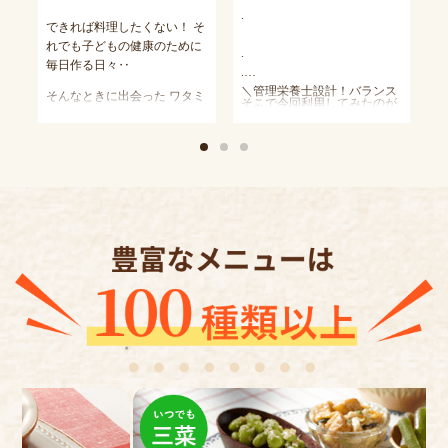
は動画)
セ
ワンプレートなら洗い物も少
い
がる調味料の一部（油脂類、
.
と
→おにぎりと柿、味噌汁を追
1
できれば料理したくない！ そ
なくていいですよね
ゃ
小麦粉などの粉類、砂糖、味
ミ
加
ク
れでも子どもの健康のために
噌など）は1品目として数え
.
毎日作る日々‥
「
ています。
.
pic3.4 銀鮭の塩焼き(pic4は動
初
て
.
＼管理栄養士設計！バランス
画)
き
そんなときに出会った ワタミ
そこで今回利用してみたのが
お試し10食セット いつでも三
の良い冷凍総菜／
→おにぎりとみかん、お味噌
袋
の宅食ダイレクト！ バランス
更
【ワタミの宅食ダイレクト】
菜 1食390円 3,900円(税込)
【ワタミの宅食ダイレクト】
汁を追加
ト
のとれた冷凍惣菜を 自宅に宅
事
です
※お一人様1回限り」
.
鮭の下の大葉も追加しました
レ
配便でお届けしてくれます 塩
と
pic5.6 カレイの甘酢あんかけ
２
.
共働きの我が家にとってご飯
が、なんと大根おろしまでつ
こ
分やカロリーを気にしてる方
祖父が一人暮らしするように
化
(pic6は動画)
ー
お魚やお肉、野菜たっぷりで
☆塩分やカロリーが気になる
の支度が最大の
いて嬉しい限り
1
におすすめな いつでも三菜
なって
→ごはんとお味噌汁を追加
袋
塩分控えめでバランス良いか
子
ひと人。
テーマでもあります。
と
10食セットをお試し
ワタミの宅食ずっと気になっ
ト
ら 子どもと一緒に食べれて有
所
☆食生活の乱れを気にしてる
献立作りがちょっと苦手で、
「
てました。
今回メインはどれも魚です
レ
り難い メインはもちろん副菜
状
人。
子供のお弁当も
「
が、それぞれに副菜も異なっ
「
ご
も どのお弁当もとっても美味
冷凍で届いて電子レンジで温
☆手軽に食事を取りたい人。
週に2回あります。
え
ていて毎日食べても飽きませ
ル
わたしはお昼に食べるんだけ
「
汁
しい〜！
めるだけ
.
時間が無くて栄養バランスが
で
ん。
「
ど ご飯と汁物用意して即ラン
癖
ス
いつでも三菜 3種のお惣菜セ
1つ目は、お味噌汁を作っ
偏ったり、同じような
い
そして、冷凍のお惣菜って、
え
チが完成◎ 時短にもなるしい
ん
ットが頂けます。
て、冷凍ごはんをチンして出
献立が続いたりととても気に
#PR #ワタミの宅食ダイレク
ブ
え
どうしても野菜の食感が気に
和
い事づくしな ワタミの宅食ダ
管理栄養士が設計してるの
したら完成〜
なってました
ト #watami202311 #冷凍ごはん
３
ん
し
なるのですが、これは食感が
ー
イレクト
メニューもバラエティー豊か
で、栄養バランスも
簡単〜って、食卓に出した
家族の健康管理しながらの献
#時短ごはん #monipla
プ
ヘ
#PR #ワタミの宅食ダイレク
る
よくてびっくり。
ッ
で、飽きのこない
カロリーも、塩分もパーフェ
ら、私には、ちょうど良い量
立作るのって
#wataminotakushoku_fan #おう
「
が
ト #watami202310 #冷凍ごはん
達
やさしい味付けで美味しいで
い
味 レンチンしてそのままトレ
クト
だったのですが夫から、せめ
本当に大変ですよね
ちごはん #おうちランチ #テ
味
#時短ごはん #monipla
グ
す
イで出しても
お
三菜なので、あとはご飯とお
てサラダをつけて欲しいって
パパは高血圧気味だし、私は
レワークランチ #一汁三菜 #
い
#wataminotakushoku_fan
大丈夫なので、面倒な時は、
三
る
味噌汁を作るだけで
クレームが
ダイエット、
和食 #和食献立 #和食ごはん #
「
肝心のお味もしっかり付いて
そのまま食べれば
い