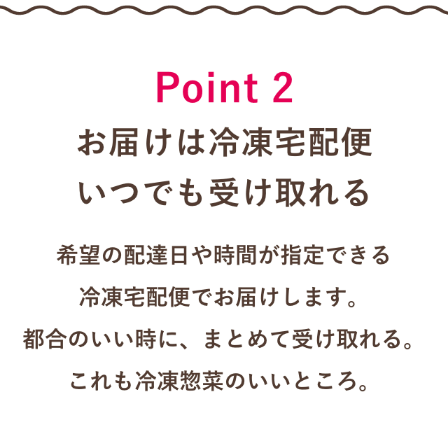
.
テレワークランチに ワタミの宅食 いつでも三菜
主菜に副菜が2つのお惣菜セットなので、ごはんと汁ものを合わせ
るだけで、簡単にバランスのとれた一汁三菜の献立に
時間のないお昼にレンチンするだけ！
助かります。
そのまま食べてもいいのですが、少し味気ないのでお皿に移しか
えて、ワンプレート盛りに。
(pic5.6はワンプレートではないけど)
ワンプレートなら洗い物も少なくていいですよね
pic1.2 タラのもろみみそ(pic2は動画)
→おにぎりと柿、味噌汁を追加
pic3.4 銀鮭の塩焼き(pic4は動画)
→おにぎりとみかん、お味噌汁を追加
鮭の下の大葉も追加しましたが、なんと大根おろしまでついて嬉
しい限り