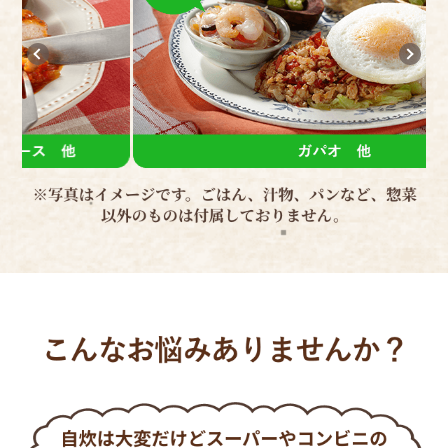
一汁三菜になっちゃうんです
.
子供たちは育ち盛り。好みも
和ごはん #暮らしを楽しむ #
る
いて
そ
皿洗いの手間も省けます。
なので、TOPの写真みたく、
バラバラです。
おうち時間を楽しむ #おうち
で
塩分カットしているとは思え
レ
で
蓮根と水菜のサラダ、ごは
ごはんlover
ないくらいちょうど良く
い
に
ん、味噌汁と一緒に出して見
物足りなさは感じませんでし
れ
常
私の中で特に美味しかったの
た目にボリューム
た。
ら
は
.
１
よく冷凍おかずは水が出てび
牛肉のピリ辛チャプチェ風か
忙
蒟蒻の煮物とか、自家製だと
の
ちょびちょに
ナスのミート
一
冷凍だとスカスカになるじゃ
が
なるイメージでしたが、ナス
グラタン風です
し
無いですか？
ク
もインゲンも
忙しい夕飯も帰宅して味噌汁
冷
ワタミのは、何でならないん
歯ごたえがあって美味しかっ
を作るだけだったので
表
「
だろう？味がしみてて美味し
たです
15分もあれば「いただきま
#
料
三
かったです。
す」って食べ始める
ト 
眼
込
ワタミの宅食、副菜の味つけ
ことが出来ました
#
れ
※
が私は好きでした。
お手軽な昼食や夜食にも！
主人も子供たちも美味しくい
#w
り
.
子供のお弁当にも！たくさん
袋
ただきました
副菜を考えるのが少し苦手な
活用させて
ぐ
冷凍庫の中でかさばらないの
ので、組み合わせが勉強にも
いただいてます。
時
で、ストックも
なりました。
上
できるのでオススメです。
.
塩
ワタミの宅食は三菜以外にも
ア
袋の端をカットして、レンチ
に
五菜や介護食など
食
ンするだけなの簡単調理なの
の
色々な種類があります気にな
ッ
で、高齢の親とかにも良さそ
美
る方は
焼
うだし、インフルエンザと
ワタミの宅食ダイレクトで見
#PR #ワタミの宅食ダイレク
で
か、色々流行ってるので何が