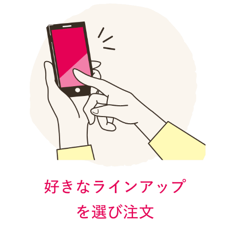
pic5.6 カレイの甘酢あんかけ(pic6は動画)
→ごはんとお味噌汁を追加
今回メインはどれも魚ですが、それぞれに副菜も異なっていて毎
日食べても飽きません。
そして、冷凍のお惣菜って、どうしても野菜の食感が気になるの
ですが、これは食感がよくてびっくり。
やさしい味付けで美味しいです
#PR #ワタミの宅食ダイレクト #watami202311 #冷凍ごはん #時短ご
はん #monipla #wataminotakushoku_fan #おうちごはん #おうちラン
チ #テレワークランチ #一汁三菜 #和食 #和食献立 #和食ごはん #和
ごはん #暮らしを楽しむ #おうち時間を楽しむ #おうちごはんlover
インスタグラムで見る