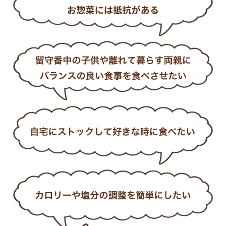
ハ
てみてね
ト #watami202310 #冷凍ごはん
す
あった時にポチッと頼むのも
い
#時短ごはん #monipla
便利そうだと思いました
で
#wataminotakushoku_fan
.
.
ど
.
っ
#PR #ワタミの宅食ダイレク
て
ト #watami202310 #冷凍ごはん
な
#時短ごはん #monipla
ど
#wataminotakushoku_fan
年
「
お
三
た
込
#
宅食
#
#w