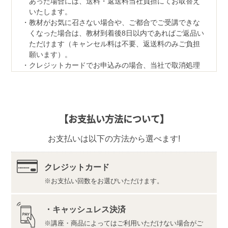
あった場合には、送料・返送料当社負担にてお取替え
いたします。
教材がお気に召さない場合や、ご都合でご受講できな
くなった場合は、教材到着後8日以内であればご返品い
ただけます（キャンセル料は不要、返送料のみご負担
願います）。
クレジットカードでお申込みの場合、当社で取消処理
の対応をさせていただきます。
なお、ご返品の際は、教材一式を下記宛先へ、宅配便
などでご返送ください。
【返品先】
【お支払い方法について】
〒350-1111
埼玉県川越市野田1050-1
お支払いは以下の方法から選べます!
株式会社ユーキャンロジ
【デジタル学習サイト推奨環境・利用規約】
最新の内容をこちらよりご確認ください。
クレジットカード
お支払い回数をお選びいただけます。
推奨環境（https://www.u-can.jp/digitaltool）
利用規約（https://www.u-can.jp/digitalterms）
推奨環境であっても、確実・完全な動作を保証するも
・キャッシュレス決済
のではありません。
講座・商品によってはご利用いただけない場合がご