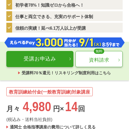
初学者78%！知識ゼロから合格へ！
仕事と両立できる、充実のサポート体制
信頼の実績！延べ6.1万人以上が受講
受講お申込み
資料請求
受講料70％還元！リスキリング制度利用はこちら
教育訓練給付金(一般教育訓練)対象講座
4,980
14
月々
円×
回
(税込み・送料当社負担)
通関士 合格指導講座の費用について詳しく見る