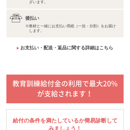
インターネット接続料金等はお客様のご負担となりま
ざいます。
す。通信量の上限のない、または上限に余裕のある回
線でのご利用をお勧めします。
後払い
教材の内容・仕様は変更になる場合があります。
教材と一緒にお支払い用紙（一括・分割）をお届け
法改正や試験に関する情報の変更があった際には、適
します。
宜お知らせし、写真の教材と併せて学習していただく
場合があります。
お支払い・配送・返品に関する詳細はこちら
教育訓練給付金の利用で最大20%
が支給されます！
給付の条件を満たしているか簡易診断して
みましょう！