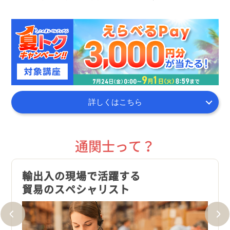
詳しくはこちら
通関士って？
輸出入の現場で活躍する
通関
貿易のスペシャリスト
だか