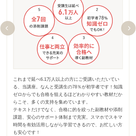
延べ
るポイ
ユー
ドバイ
ります
これまで延べ6.1万人以上の方にご受講いただいてい
ちま
（※
る、当講座。なんと受講生の78％が初学者です！知識
座で
ゼロからでも合格を狙えるほどわかりやすい教材だか
ができ
「ス
らこそ、多くの支持を集めています。
て臨め
キス
テキストだけでなく、合格に的を絞った副教材や添削
20
課題、安心のサポート体制まで充実。スマホでスキマ
時間を有効活用しながら学習できるので、お忙しい方
も安心です！