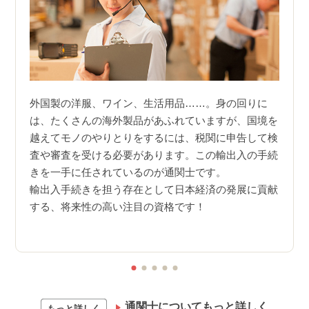
しま
外国製の洋服、ワイン、生活用品……。身の回りに
通関
なく、
は、たくさんの海外製品があふれていますが、国境を
手続
越えてモノのやりとりをするには、税関に申告して検
関士
0％以
査や審査を受ける必要があります。この輸出入の手続
は各
合格を
きを一手に任されているのが通関士です。
ます
輸出入手続きを担う存在として日本経済の発展に貢献
その
する、将来性の高い注目の資格です！
また
場合
通関士についてもっと詳しく
もっと詳しく