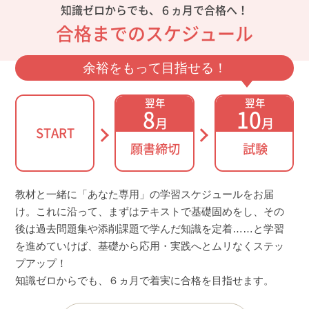
知識ゼロからでも、６ヵ月で合格へ！
合格までのスケジュール
余裕をもって目指せる！
翌年
翌年
8
10
月
月
START
願書締切
試験
教材と一緒に「あなた専用」の学習スケジュールをお届
け。これに沿って、まずはテキストで基礎固めをし、その
後は過去問題集や添削課題で学んだ知識を定着……と学習
を進めていけば、基礎から応用・実践へとムリなくステッ
プアップ！
知識ゼロからでも、６ヵ月で着実に合格を目指せます。