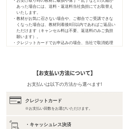
お受け取り時の教材に破損や落丁・乱丁などの欠陥が
あった場合には、送料・返送料当社負担にてお取替え
いたします。
教材がお気に召さない場合や、ご都合でご受講できな
くなった場合は、教材到着後8日以内であればご返品い
ただけます（キャンセル料は不要、返送料のみご負担
願います）。
クレジットカードでお申込みの場合、当社で取消処理
の対応をさせていただきます。
なお、ご返品の際は、教材一式を下記宛先へ、宅配便
などでご返送ください。
【返品先】
【お支払い方法について】
〒350-1111
埼玉県川越市野田1050-1
お支払いは以下の方法から選べます!
株式会社ユーキャンロジ
【デジタル学習サイト推奨環境・利用規約】
最新の内容をこちらよりご確認ください。
クレジットカード
お支払い回数をお選びいただけます。
推奨環境（https://www.u-can.jp/digitaltool）
利用規約（https://www.u-can.jp/digitalterms）
推奨環境であっても、確実・完全な動作を保証するも
・キャッシュレス決済