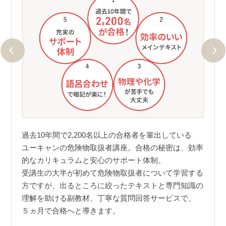
2,
過去1
ユー
過去10年間で2,200名以上の合格者を輩出している
ユー
ユーキャンの危険物取扱者講座。合格の秘密は、効率
が出て
はじ
的なカリキュラムと安心のサポート体制。
い。経
キャ
受講生の大半が初めて危険物取扱者について学習する
す。
方ですが、出るところに絞ったテキストと専門知識の
ご自分
合格
理解を助ける副教材、丁寧な質問回答サービスで、
ケー
ので、
５ヵ月で合格へと導きます。
験し
できま