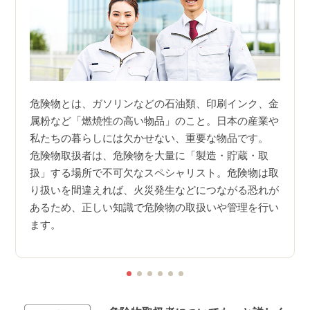
種が
危険物とは、ガソリンなどの石油類、印刷インク、金
危険
もあり
属粉など「燃焼性の高い物品」のこと。日本の産業や
薬品
私たちの暮らしには欠かせない、重要な物品です。
の職
狙う必
危険物取扱者は、危険物を大量に「製造・貯蔵・取
有資
不合格
扱」する場所で不可欠なスペシャリスト。危険物は取
数の
り扱いを間違えれば、火災発生などにつながる恐れが
ニー
あるため、正しい知識で危険物の取扱いや管理を行い
資格
ます。