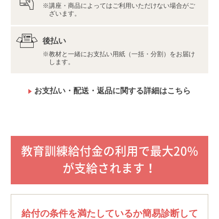
のではありません。
講座・商品によってはご利用いただけない場合がご
インターネット接続料金等はお客様のご負担となりま
ざいます。
す。通信量の上限のない、または上限に余裕のある回
線でのご利用をお勧めします。
後払い
法改正や試験に関する情報の変更があった際には、適
教材と一緒にお支払い用紙（一括・分割）をお届け
宜お知らせし、写真の教材と併せて学習していただく
します。
場合があります。
内容・仕様は変更になる場合があります。
お支払い・配送・返品に関する詳細はこちら
教育訓練給付金の利用で最大20%
が支給されます！
給付の条件を満たしているか簡易診断して