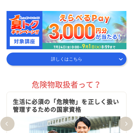
詳しくはこちら
危険物取扱者って？
満点の
生活に必須の「危険物」を正しく扱い
多業
管理するための国家資格
され