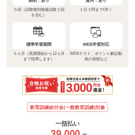
添削：
あり
質問：
あり
５回（試験種別模擬試験２回
１日３問までOK！
を含む）
標準学習期間
WEB学習対応
５ヵ月（受講開始から12ヵ月
WEBテスト、ポイント解説動
まで指導します）
画の視聴など
教育訓練給付金(一般教育訓練)対象
一括払い
39,000