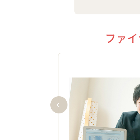
ファイ
！
P技能士と民間資格のAFPの2
関連しているため、２級FP技
ねています。
定に合格すれば、日本FP協会に
取得できます！