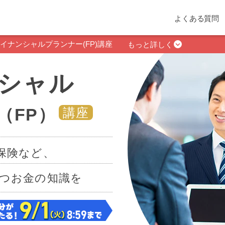
よくある質問
イナンシャルプランナー(FP)講座
もっと詳しく
シャル
（FP）
講座
保険など、
つお金の知識を