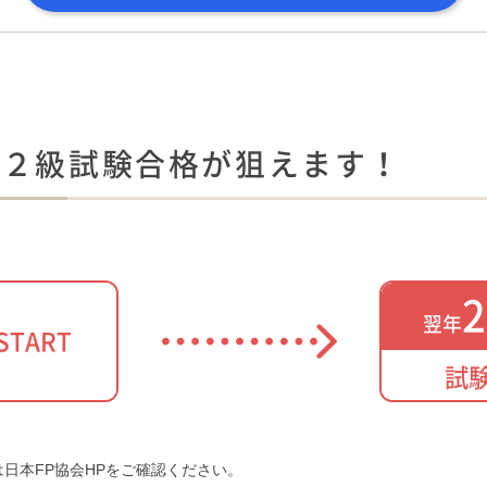
の２級試験合格が狙えます！
2
翌年
START
試
は日本FP協会HPをご確認ください。