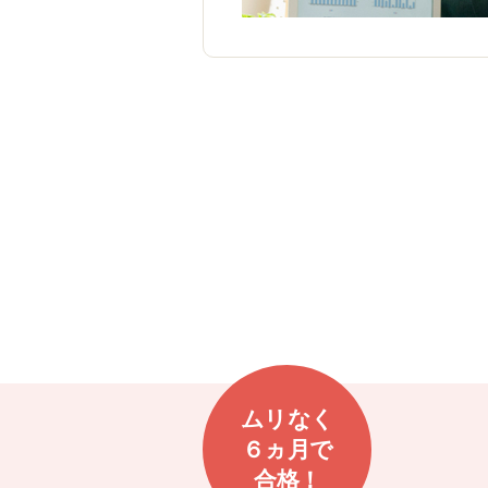
ムリなく
６ヵ月で
合格！