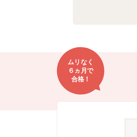
ムリなく
６ヵ月で
合格！
出！