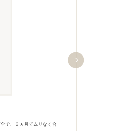
初めて学習する方のことを考え、
学習量をミニマムに近づけるよう
た。片手で持てるコンパクトなA
万全で、６ヵ月でムリなく合