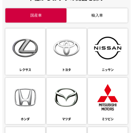
国産車
輸入車
レクサス
トヨタ
ニッサン
ホンダ
マツダ
ミツビシ