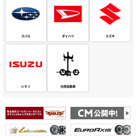
スバル
ダイハツ
スズキ
いすゞ
光岡自動車