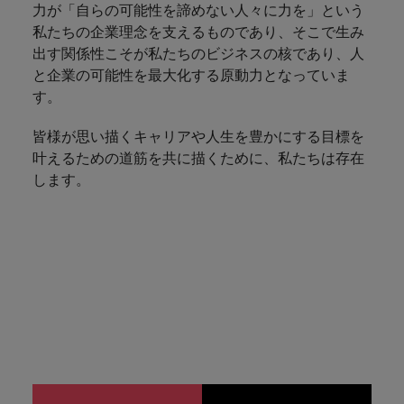
きます。
くださ
自動車
秘書/ビ
M&A ア
力が「自らの可能性を諦めない人々に力を」という
い。
ジネスサ
ドバイザ
マレーシア
私たちの企業理念を支えるものであり、そこで生み
ベトナム
自動車分
M&A アドバイザリー & コンサルティング
ポート
リー & コ
出す関係性こそが私たちのビジネスの核であり、人
野につい
ンサルテ
と企業の可能性を最大化する原動力となっていま
てご紹介
秘書/ビジ
ィング
します。
す。​
ネスサポ
ート分野
M&A アド
皆様が思い描くキャリアや人生を豊かにする目標を
について
バイザリ
叶えるための道筋を共に描くために、私たちは存在
ご紹介し
ー & コン
ます。
します。​
サルティ
ング分野
について
ご紹介し
ます。