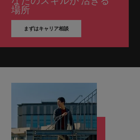
なたのスキルが 活きる
ーダーや採
パートナ
多様性、
人」のストーリーを大切にしています。
効果的な
相談
い紹介キ
で、さま
なたのス
内のグロ
届けしま
関してご
詳しく見る
で
お問い合わせ
ンプライ
ドイツ
ログラム
場所
詳しく見
人事分野
用のエキス
金融分野
日本に帰国して働くなら
採用活動
ーシップ
平等性、
派遣・契
ャンペー
ざまな企
キルが活
ーバル企
す。
相談くだ
働
当社はグローバルでありながら、日本に根ざしたビ
アンス
あなたの
について
パートを招
について
詳しく見る
る
を行うた
約社員採
インクル
Eブック＆ホワイトペーパー
ン
ヘルスケア
業にご紹
きる場所
業からベ
さい。
香港
く
ジネスを展開しています。ぜひ採用に関してご相談
将来のキ
当社がパ
人材紹介
ご紹介し
いたポッド
ご紹介し
めのリソ
すべて見
用
法務/コン
ージョン
介しま
へと導き
ンチャー
ャリアを
ートナー
ください。
キャリア相談
ます。
キャストシ
ます。
ロバー
ースやア
まずはキャリア相談
プライア
る
国内拠点
インドネシア
ロ
す。共に
ます。
企業ま
プロに相
シップを
リーズ
当社のストーリー
ト・ウォ
多様性や
ドバイス
転職アドバイス
正社員採用
派遣・契約社員採用
ンス分野
人事
問い合わ
バ
国内拠点問い合わせ先
談しませ
結んでい
キャリア
で、さま
「Powering
ルターズ
平等性が
をご紹介
アイルランド
について
詳しく見
せ先
ー
お知り合い紹介キャンペーン
んか？
る人々や
Potential」
の新たな
ざまな企
にお知り
大切にさ
します。
ご紹介し
エグゼクティブサーチ
ト・
る
投資家情報
組織につ
をお楽しみ
ポッドキャスト
イタリア
合いを紹
れ、すべ
金融
一章を開
業より高
ます。
国内拠点
いてご紹
ウ
ください。
介して転
ての人が
きましょ
い信頼を
インターナショナル・
給与調査
介しま
インド
ォ
職をサポ
尊重され
キャリア・マネジメン
う。
獲得して
パートナーシップ
マーケテ
サプライ
営業
東京
す。
大阪
採用アドバイス
法務/コンプライアンス
ル
ートしま
る環境作
ト
ウェビナ
給与調
います。
日本
ィング
チェー
せんか？
りのため
タ
求人を見
営業分野
当社の専門分野
ー
査
各種サー
ン/物流/
に当社は
海外拠点
ー
アウトソーシング
について
多様性、平等性、インクルージョン
る
マーケテ
マレーシア
ウェビナー
マーケティング
ビスやリ
取り組ん
購買
業界の専門
あなたの
ズ・
ご紹介し
ィング分
給与調査
当社の専
ソースを
でいま
家が情報や
業界の採
英文履歴書メーカー
ます。
ジ
アフリカ
メキシコ
野につい
メキシコ
採用代行（RPO）
門分野
アウトソーシング
サプライ
す。
ぜひご覧
あなたの
最新のトレ
用・給与
企業と転職者ストーリー
給与調査
てご紹介
ャ
サプライチェーン/物流/購買
チェーン/
業界の採
ンドをシェ
動向を詳
くださ
ニュージーランド
経理/財務
オーストラリア
します。
ニュージーランド
パ
物流/購買
タレント・アドバイザリー
用・給与
アします。
しく解説
から金
転職アドバイス
い。
企業と転
ESG・社
ン
分野につ
ESG・社会貢献への取り組み
動向を詳
フィリピン
します。
融、人
営業
ベルギー
フィリピン
MBAホルダーのキャリア形成につい
職者スト
会貢献へ
いてご紹
で
しく解説
採用アドバイス
詳しく見
マーケット・インテリ
事、マー
女性リーダーシップ推
て
介しま
ーリー
の取り組
働
ポルトガル