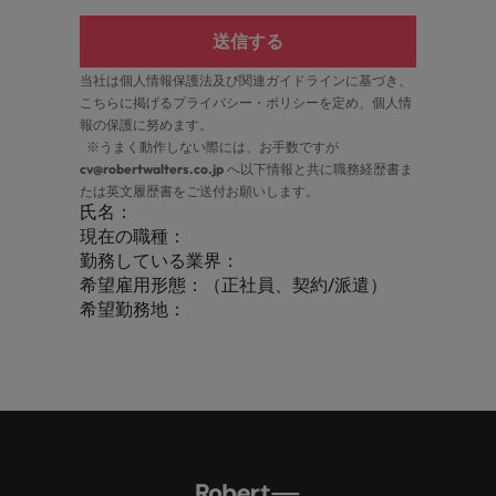
送信する
当社は個人情報保護法及び関連ガイドラインに基づき、
こちら
に掲げるプライバシー・ポリシーを定め、個人情
報の保護に努めます。
※うまく動作しない際には、お手数ですが
cv@robertwalters.co.jp
へ以下情報と共に職務経歴書ま
たは英文履歴書をご送付お願いします。
氏名：
現在の職種：
勤務している業界：
希望雇用形態：（正社員、契約/派遣）
希望勤務地：