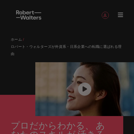
簡単登録
個人情報
ホーム
English
求人
転職希望
採用担当
お役立ち
会社概要
お問い合
経理/財
転職アド
人材紹介
Eブック＆
当社のス
国内拠点
アウトソ
海外拠点
日本に帰
投資家情
メーカー
転職ア
タレン
ヘルスケ
ロバート・ウォルターズが外資系・日系企業への転職に選ばれる理
Japanese
キャリア相談
キャリア相談
キャリア相談
キャリア相談
キャリア相談
キャリア相談
採用担当者の方
採用担当者の方
採用担当者の方
採用担当者の方
採用担当者の方
採用担当者の方
者
者
コンテン
わせ
務
バイス
ホワイト
トーリー
ーシング
国して働
報
（電気/
ドバイ
ト・アド
ア
ログイン
マイ・アプリケーション
由
求人
各業界の
ロバー
正社員採
東京
アフリカ
ツ
ペーパー
くなら
電子/機
ス
バイザリ
各業界のスペシャリストがあなたの声に耳を傾け、
経理/財務
外資系・
当社の歴
ロバー
ヘルスケ
用
スペシャ
45以上の
当社は各
ト・ウォ
当社はグ
採用代行
ロ
械）
ー
フォローする
保存済みの求人情報とアラート
分野につ
日系グロ
史やミッ
大阪
オーストラリア
ト・ウォ
ア分野に
国内のグローバル企業からベンチャー企業まで、さ
最新の調査
あなたの
あなたの
（RPO）
リストが
業界に精
企業のニ
採用担当
ルターズ
ローバル
転職希望者
バ
いてご紹
ーバル企
エグゼク
ション・
ルター
ついてご
やレポー
海外経験
キャリア
まざまな企業にご紹介します。共にキャリアの新た
メーカー
あなたの
通したプ
ーズに合
者や転職
は「企
でありな
45以上の業界に精通したプロが、正社員、派遣社
マーケッ
ー
ベルギー
介しま
業への
ティブサ
価値観を
ズ・グル
紹介しま
ト、知見を
アウトソ
を日本で
をサポー
（電気/電
な一章を開きましょう。
サインアウト
ト・イン
声に耳を
ロが、正
った迅速
希望者の
業」そし
がら、日
員、契約社員など雇用形態を問わず、あなたのスキ
ト・
す。
『転職ア
ーチ
ご紹介し
ープの最
す。
採用担当者
ご紹介しま
ーシング
活かして
トしま
子/機械）
テリジェ
カナダ
傾け、国
社員、派
かつ効率
方に向け
て「働く
本に根ざ
ルが活きる場所へと導きます。
ウ
ドバイ
ます。
新の投資
す。
みません
す。
当社は各企業のニーズに合った迅速かつ効率的な採
求人を見る
分野につ
ンス
インター
内のグロ
遣社員、
的な採用
た最新情
人」のス
したビジ
ス』を掲
家情報を
ォ
か？
いてご紹
用ソリューションを提供しており、国内のグローバ
チリ
お役立ちコンテンツ
詳しく見る
ナショナ
載してお
ご覧いた
ーバル企
契約社員
ソリュー
報や市場
トーリー
ネスを展
ル
介しま
人材育成
ル企業からベンチャー企業まで、さまざまな企業よ
ポッドキ
採用ア
採用担当者や転職希望者の方に向けた最新情報や市
ル・キャ
ります。
だけま
業からベ
など雇用
ションを
トレン
を大切に
開してい
経理/財務
す。
タ
中国
り高い信頼を獲得しています。各種サービスやリソ
ャスト
ドバイ
リア・マ
場トレンド、アイデアをお届けします。
す。
会社概要
女性リー
ンチャー
形態を問
提供して
ド、アイ
していま
ます。ぜ
ー
プロだからわかる、 あ
転職アドバイス
ースをぜひご覧ください。
ネジメン
ス
フランス
ダーシッ
ロバート・ウォルターズは「企業」そして「働く
ビジネスリ
キャリア
お知り合
企業ま
わず、あ
おり、国
デアをお
す。
ひ採用に
ズ
人事
金融
法務/コ
すべて見る
ト
メーカー（電気/電子/機械）
プ推進プ