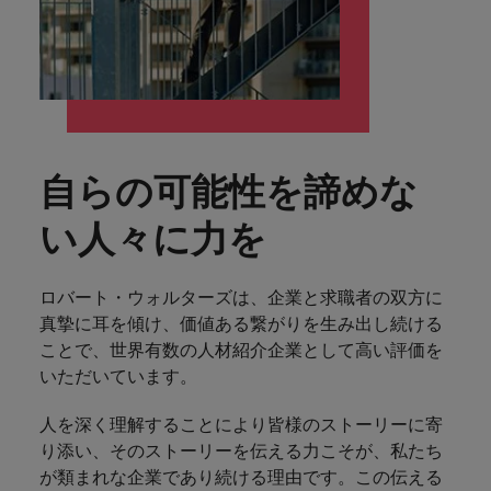
します。
ジェンス
ケティン
進プログラム
「体験」で差がつく時代の採用戦略
る
カナダ
ポルトガル
す。
よくあるご質問
み
き
IT
グ、ITに
ロバー
シンガポール
ま
いたるま
人材育成
転職アドバイス
ト・ウォ
チリ
当社は
シンガポール
せ
IT
税務/監
エネルギ
で、多岐
ルターズ
英国大学院卒トップリーダーに学ぶ
ESG活動
採用アドバイス
韓国
税務/監査保証
ん
にわたる
査保証
ー
は「企
を通して
中国
韓国
グローバルキャリア
採用・転職市場動向2026：サプラ
IT分野に
専門分野
か？
業」そし
スペイン
世界中の
ついてご
イチェーン、物流、購買
税務/監査
エネルギ
を取り扱
て「働く
人々や環
フランス
スペイン
エネルギー
紹介しま
保証分野
ー分野に
転職アドバイス
っていま
人」のス
スイス
境に貢献
自らの可能性を諦めな
す。
について
ついてご
女性管理職を取り巻く現状と求めら
す。
詳
トーリー
していま
採用アドバイス
ドイツ
スイス
ご紹介し
紹介しま
台湾
れる人物像とは？管理職になるメリ
を大切に
し
す。
デジタル
採用・転職市場動向2026：エネル
い人々に力を
ます。
す。
していま
ットも紹介
く
香港
英文履歴
台湾
ギー、インフラ
タイ
す。
見
書メーカ
デジタル
リテー
化学
リテール/小売
インドネシア
タイ
る
ロバート・ウォルターズは、企業と求職者の双方に
オランダ
ー
ル/小売
ロバート・ウォルターズで働く
よくある
真摯に耳を傾け、価値ある繋がりを生み出し続ける
デジタル
化学分野
フォーム
アイルランド
中東
オランダ
ご質問
分野につ
について
ことで、世界有数の人材紹介企業として高い評価を
リテール/
化学
ロバート・ウォルターズ・ジャパンで
に簡単入
いてご紹
ご紹介し
小売分野
いただいています。​
働きませんか？
力をする
マイアカ
イギリス
イタリア
中東
介しま
ます。
について
だけで、
ウントに
す。
自動車
ご紹介し
人を深く理解することにより皆様のストーリーに寄
アメリカ
詳しく見る
英文履歴
関するよ
インド
イギリス
ます。
り添い、そのストーリーを伝える力こそが、私たち
書を作る
くある質
ベトナム
ことがで
問をご覧
が類まれな企業であり続ける理由です。この伝える
日本
アメリカ
秘書/ビジネスサポート