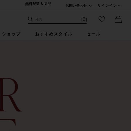
無料配送 & 返品
お問い合わせ
サインイン
Expand For ご連絡
サイト検索
お気に入りア
検索
Visual Search
Ther
ショップ
おすすめスタイル
セール