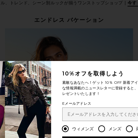
イル、トレンド、シーン別ルックが揃うワンストップショップ |
今す
エンドレス バケーション
10%オフを取得しよう
素敵なあなたへ！ゲット
10％ OFF
新着アイ
な情報満載のニュースレターに登録すると、1
レゼントいたします！
Eメールアドレス
ウィメンズ
メンズ