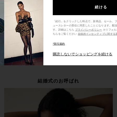
続ける
「続行」をクリックした時点で、新商品、セール、
ュースレターの受信に同意したことになります。配
す。詳細はこちら
プライバシーポリシー
カリフォルニア州の消費者の方は、こ
ちらをご覧ください
金銭的インセンティブに関する
*割引規約
購読しないでショッピングを続ける
今すぐ見る
結婚式のお呼ばれ