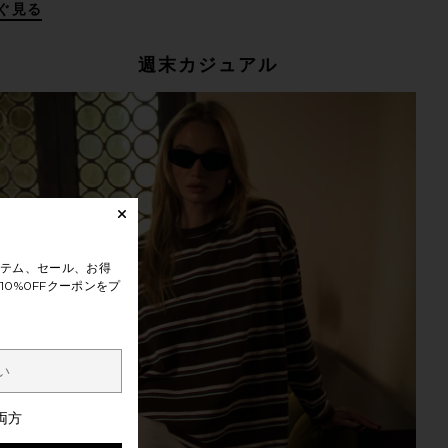
ぐ見る
週末カジュアル
テム、セール、お得
0%0FFクーポンをプ
両方