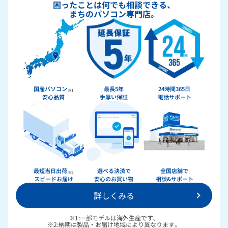
困ったことは何でも相談できる、
まちのパソコン専門店。
国産パソコン
最長5年
24時間365日
※1
安心品質
手厚い保証
電話サポート
★★★★★
ドスパラ
最短当日出荷
選べる決済で
全国店舗で
※2
スピードお届け
安心のお買い物
相談&サポート
詳しくみる
36回まで無料！
分割手数料が
送料無料！
新品のパーツ・周辺機器
物損保証！
※1:一部モデルは海外生産です。
月額会員ならPC＋主要パーツ
※2:納期は製品・お届け地域により異なります。