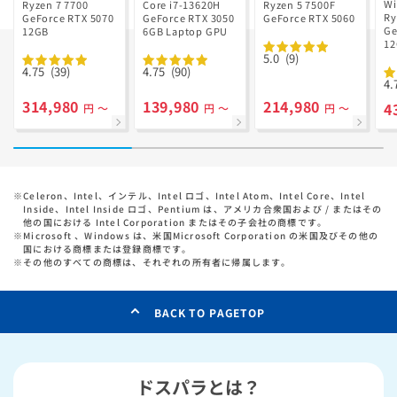
V
Ryzen 7 7700
GD Ryzen 5
Wi
Ryzen 7 7700
Core i7-13620H
Ryzen 5 7500F
R
Ry
搭載
GeForce RTX 5070
GeForce RTX 3050
7500F搭載
GeForce RTX 5060
搭
Ge
12GB
6GB Laptop GPU
1
っ
5.0
(9)
ル
4.75
(39)
4.75
(90)
4.
314,980
139,980
214,980
4
円 ～
円 ～
円 ～
※
Celeron、Intel、インテル、Intel ロゴ、Intel Atom、Intel Core、Intel
Inside、Intel Inside ロゴ、Pentium は、アメリカ合衆国および / またはその
他の国における Intel Corporation またはその子会社の商標です。
※
Microsoft 、Windows は、米国Microsoft Corporation の米国及びその他の
国における商標または登録商標です。
※
その他のすべての商標は、それぞれの所有者に帰属します。
BACK TO PAGETOP
ドスパラとは？