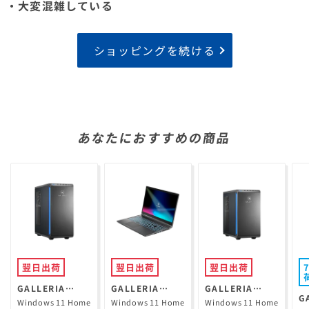
・大変混雑している
ショッピングを続ける
あなたにおすすめの商品
翌日出荷
翌日出荷
翌日出荷
GALLERIA
GALLERIA
GALLERIA
G
XPR7A-R57-GD
RL7C-R35-5N
XGR5M-R56-
Windows 11 Home
Windows 11 Home
Windows 11 Home