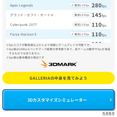
280
Apex Legends
推奨130fps
fps
145
グランド・セフト・オートＶ
推奨165fps
fps
110
Cyberpunk 2077
推奨135fps
fps
110
Forza Horizon 5
推奨110fps
fps
100
ARC Raiders
推奨130fps
fps
fpsスコアが推奨値以上だとより快適にゲームプレイが可能です。
fps値は3DMarkベンチマーク結果の参考値であり、各ゲームの動作やfpsを保証
100
するものではありません
Escape from Tarkov
推奨105fps
fps
fps値は基本構成の場合です
80
Fortnite
推奨150fps
fps
70
Monster Hunter Wilds
推奨60fps
fps
GALLERIAの中身を見てみよう
3Dカスタマイズシミュレーター
免責事項