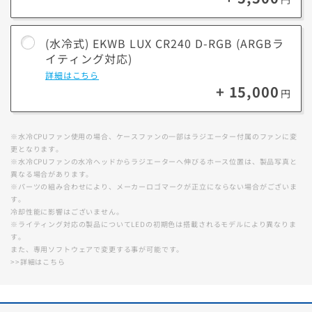
却。
特長
大型なほどファン搭載数が多く冷却性能が向上、360mmは
より
(水冷式) EKWB LUX CR240 D-RGB (ARGBラ
高負荷時に5℃低い状態を保ちます。(自社検証結果)
イティング対応)
熱伝導の高い冷却水を通して高い放熱性と長時間運用でも
詳細はこちら
メリット
冷却性能を発揮するため、高負荷のかかる作業に向いてい
+ 15,000
円
デメリッ
空冷に比べてパーツが多くコストが高くなります。
ト
※水冷CPUファン使用の場合、ケースファンの一部はラジエーター付属のファンに変
更となります。
※水冷CPUファンの水冷ヘッドからラジエーターへ伸びるホース位置は、製品写真と
※冷却性能について使用環境によって異なる場合がございます。
異なる場合があります。
※冷却ファンはLED対応/非対応がございます。選択の際に商品名をご
※パーツの組み合わせにより、メーカーロゴマークが正立にならない場合がございま
確認下さい。
す。
冷却性能に影響はございません。
※ライティング対応の製品についてLEDの初期色は搭載されるモデルにより異なりま
す。
また、専用ソフトウェアで変更する事が可能です。
■ ARGBライティング対応とは？
>>詳細はこちら
冷却ファンがARGB(アドレサブルRGB)に対応している事を指していま
す。
対応製品は多彩な色や発光パターンによるライティングカスタマイズを