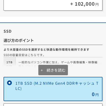
+ 102,000
円
SSD
選び方のポイント
より大容量のSSDを選択すると快適な動作環境を維持できます
SSDの容量目安はこちらです。
1TB
一般的なパソコン作業に加え、ゲームや画像編集・映像編
SSD
集などマルチに活用したい方にオススメ
+ 続きを読む
ジャンルを問わず幅広くゲームをプレイしたり、クリエイ
2TB
ティブ関連の大量のプロジェクトやメディアを扱う場合に
1TB SSD (M.2 NVMe Gen4 DDRキャッシュ T
SSD
オススメ
LC)
0
円
4TB
新作ゲームから旧作ゲームまで、容量を気にせず思うまま
SSD
に遊びつくしたい方にオススメの容量です