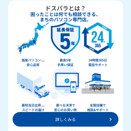
ドスパラとは？
困ったことは何でも相談できる、
まちのパソコン専門店。
国産パソコン
最長5年
24時間365日
※1
安心品質
手厚い保証
電話サポート
最短当日出荷
選べる決済で
全国店舗で
※2
スピードお届け
安心のお買い物
相談&サポート
詳しくみる