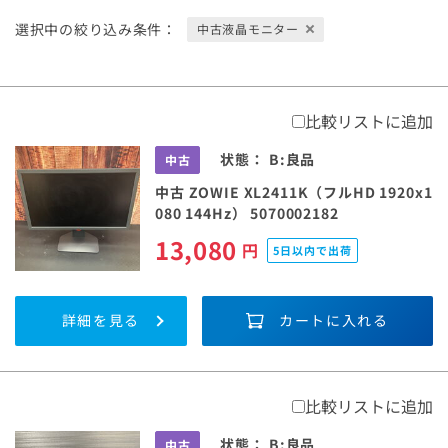
選択中の絞り込み条件：
中古液晶モニター
比較リストに追加
状態：
B:良品
中古
中古 ZOWIE XL2411K（フルHD 1920x1
080 144Hz） 5070002182
13,080
円
5日以内で出荷
詳細を見る
カートに入れる
比較リストに追加
状態：
B:良品
中古