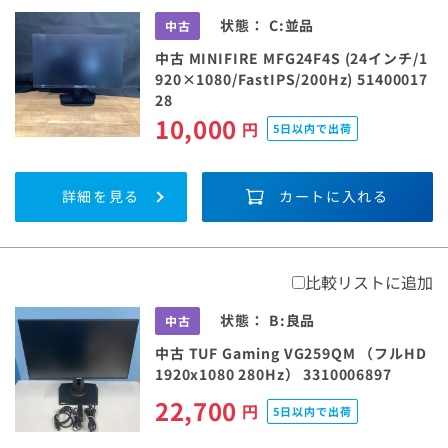
状態：
C:並品
中古
中古 MINIFIRE MFG24F4S (24インチ/1
920×1080/FastIPS/200Hz) 51400017
28
10,000
円
5日以内で出荷
詳細を見る
カートに入れる
比較リストに追加
状態：
B:良品
中古
中古 TUF Gaming VG259QM （フルHD
1920x1080 280Hz） 3310006897
値下げ品
22,700
円
5日以内で出荷