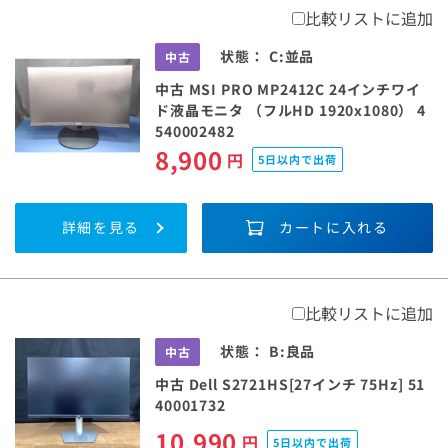
比較リストに追加
状態：
C:並品
中古
中古 MSI PRO MP2412C 24インチワイ
ド液晶モニタ （フルHD 1920x1080） 4
540002482
8,900
円
5日以内で出荷
詳細を見る
カートに入れる
比較リストに追加
状態：
B:良品
中古
中古 Dell S2721HS[27インチ 75Hz] 51
40001732
10,990
円
5日以内で出荷