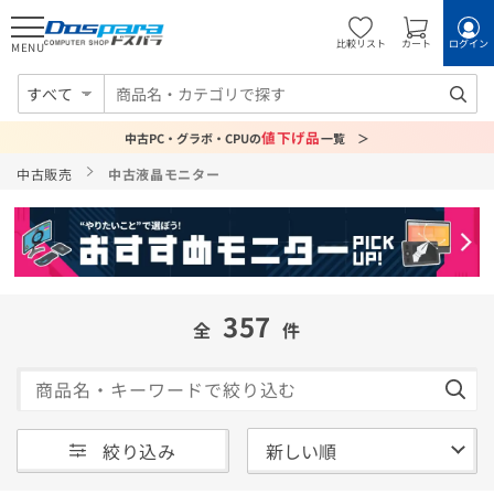
比較リスト
カート
ログイン
MENU
すべて
値下げ品
中古PC・グラボ・CPUの
一覧 ＞
中古販売
中古液晶モニター
357
全
件
絞り込み