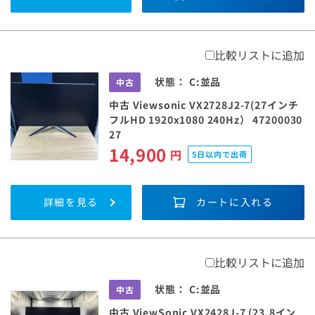
比較リストに追加
状態：
C:並品
中古
中古 Viewsonic VX2728J2-7(27インチ
フルHD 1920x1080 240Hz） 47200030
27
14,900
円
5日以内で出荷
詳細を見る
カートに入れる
比較リストに追加
状態：
C:並品
中古
中古 ViewSonic VX2428J-7 (23.8イン