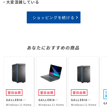
・大変混雑している
ショッピングを続ける
あなたにおすすめの商品
翌日出荷
翌日出荷
翌日出荷
GALLERIA
GALLERIA
GALLERIA
G
XPR7A-R57-GD
RL7C-R35-5N
XGR5M-R56-
Windows 11 Home
Windows 11 Home
Windows 11 Home