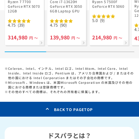
V
Ryzen 7 7700
GD Ryzen 5
Wi
Ryzen 7 7700
Core i7-13620H
Ryzen 5 7500F
R
Ry
搭載
GeForce RTX 5070
GeForce RTX 3050
7500F搭載
GeForce RTX 5060
搭
Ge
12GB
6GB Laptop GPU
1
っ
5.0
(9)
ル
4.75
(39)
4.75
(90)
4.
314,980
139,980
214,980
4
円 ～
円 ～
円 ～
※
Celeron、Intel、インテル、Intel ロゴ、Intel Atom、Intel Core、Intel
Inside、Intel Inside ロゴ、Pentium は、アメリカ合衆国および / またはその
他の国における Intel Corporation またはその子会社の商標です。
※
Microsoft 、Windows は、米国Microsoft Corporation の米国及びその他の
国における商標または登録商標です。
※
その他のすべての商標は、それぞれの所有者に帰属します。
BACK TO PAGETOP
ドスパラとは？