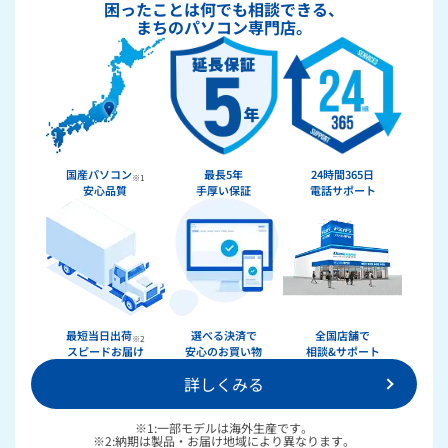
困ったことは何でも相談できる、
まちのパソコン専門店。
国産パソコン
最長5年
24時間365日
※1
安心品質
手厚い保証
電話サポート
★★★★★
ドスパラ
最短当日出荷
選べる決済で
全国店舗で
※2
スピードお届け
安心のお買い物
相談&サポート
詳しくみる
36回まで無料！
分割手数料が
送料無料！
新品のパーツ・周辺機器
物損保証！
※1:一部モデルは海外生産です。
月額会員ならPC＋主要パーツ
※2:納期は製品・お届け地域により異なります。