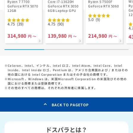
V
Ryzen 7 7700
GD Ryzen 5
Wi
Ryzen 7 7700
Core i7-13620H
Ryzen 5 7500F
R
Ry
搭載
GeForce RTX 5070
GeForce RTX 3050
7500F搭載
GeForce RTX 5060
搭
Ge
12GB
6GB Laptop GPU
1
っ
5.0
(9)
ル
4.75
(39)
4.75
(90)
4.
314,980
139,980
214,980
4
円 ～
円 ～
円 ～
※
Celeron、Intel、インテル、Intel ロゴ、Intel Atom、Intel Core、Intel
Inside、Intel Inside ロゴ、Pentium は、アメリカ合衆国および / またはその
他の国における Intel Corporation またはその子会社の商標です。
※
Microsoft 、Windows は、米国Microsoft Corporation の米国及びその他の
国における商標または登録商標です。
※
その他のすべての商標は、それぞれの所有者に帰属します。
BACK TO PAGETOP
ドスパラとは？