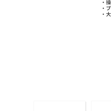
・
・
・