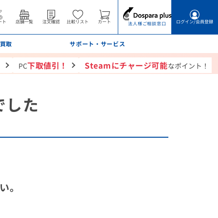
ート
店舗一覧
注文確認
比較リスト
カート
ログイン
/会員登録
法人様ご相談窓口
買取
サポート・サービス
！
下取値引！
Steamにチャージ可能
PC
なポイント！
でした
い。