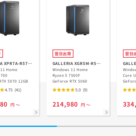
荷
翌日出荷
翌日
A XPR7A-R57-
GALLERIA XGR5M-R56-
GALLE
en 7 7700搭載
 11 Home
GD Ryzen 5 7500F搭載
Windows 11 Home
GD
Windo
7700
Ryzen 5 7500F
Core U
RTX 5070 12GB
GeForce RTX 5060
GeFor
4.75
(41)
5.0
(9)
980
214,980
334
円 ～
円 ～