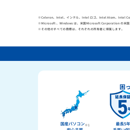
※
Celeron、Intel、インテル、Intel ロゴ、Intel Atom、Int
※
Microsoft 、Windows は、米国Microsoft Corpor
※
その他のすべての商標は、それぞれの所有者に帰属します。
困
国産パソコン
最長5
※1
安心品質
手厚い保