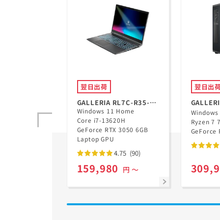
翌日出荷
翌日出
GALLERIA RL7C-R35-
GALLERI
Windows 11 Home
5N
GD Ryz
Windows
Core i7-13620H
Ryzen 7 
GeForce RTX 3050 6GB
GeForce 
Laptop GPU
4.75
(90)
159,980
309,
円 ～