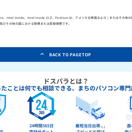
el Core、Intel Inside、Intel Inside ロゴ、Pentium は、アメリカ合衆国および / または
ation の米国及びその他の国における商標または登録商標です。
BACK TO PAGETOP
ドスパラとは？
ったことは何でも相談できる、
まちのパソコン専門
年
24時間365日
最短当日出荷
選
※2
証
電話サポート
スピードお届け
安