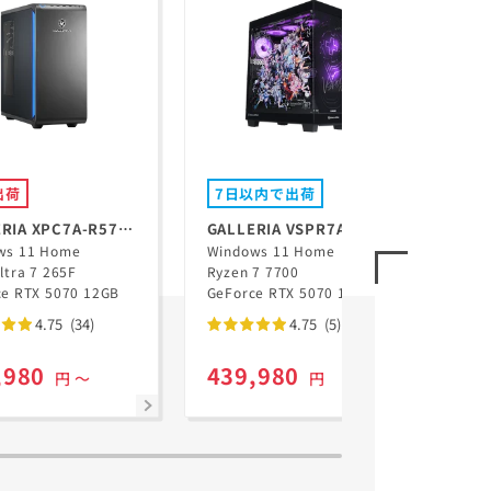
出荷
7日以内で出荷
翌
RIA XPC7A-R57-
GALLERIA VSPR7A-R57-
GAL
Win
ws 11 Home
B Ryzen 7 7700搭載 ぶい
Windows 11 Home
5N
Cor
ltra 7 265F
Ryzen 7 7700
すぽっ！コラボモデル
GeF
ce RTX 5070 12GB
GeForce RTX 5070 12GB
Lap
4.75
(34)
4.75
(5)
,980
439,980
20
円 ～
円