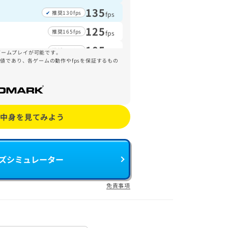
135
推奨130fps
fps
125
推奨165fps
fps
105
推奨150fps
fps
ゲームプレイが可能です。
参考値であり、各ゲームの動作やfpsを保証するもの
95
推奨110fps
fps
90
推奨105fps
fps
70
推奨60fps
fps
Aの中身を見てみよう
イズシミュレーター
免責事項