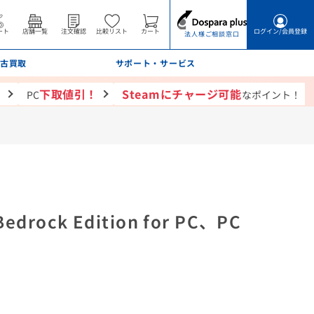
ート
店舗一覧
注文確認
比較リスト
カート
ログイン
/会員登録
法人様ご相談窓口
古買取
サポート・サービス
！
下取値引！
Steamにチャージ可能
PC
なポイント！
edrock Edition for PC、PC