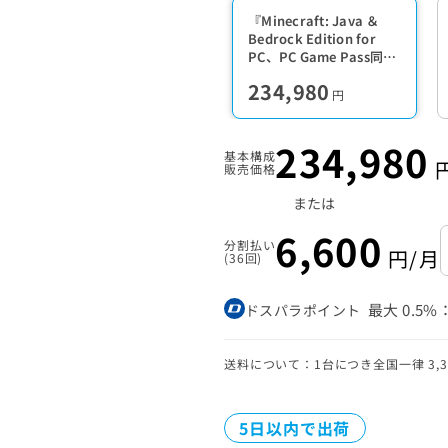
『Minecraft: Java ＆
Bedrock Edition for
PC、PC Game Pass同梱
版』
234,980
円
234,980
基本構成
販売価格
または
6,600
分割払い
円/月
(36回)
最大
0.5%
ドスパラポイント
送料について：1台につき全国一律 3,30
5日以内で出荷