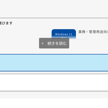
データ復旧サービスに加入する
閉じる
を選びます
業務・管理用途向
Windows 11
Pro
重要なデータを
+ 続きを読む
外出先からPCを
セキュリティを
リモートデスクトップ
号化
別のデバイスからWindows 11 Proを搭載したパソ
企業デ
報漏
コンを遠隔操作する機能です。
機能で