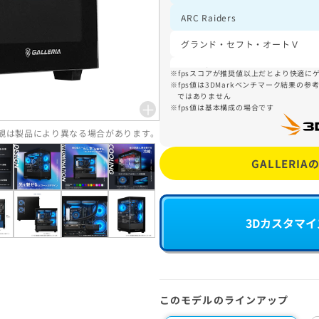
ARC Raiders
グランド・セフト・オートＶ
Fortnite
fpsスコアが推奨値以上だとより快適に
fps値は3DMarkベンチマーク結果の
ではありません
Forza Horizon 5
＋
fps値は基本構成の場合です
Escape from Tarkov
外観は製品により異なる場合があります。
Monster Hunter Wilds
GALLERI
3Dカスタマ
このモデルのラインアップ