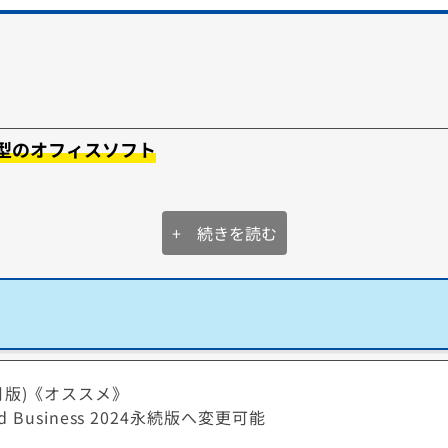
例えばテレワークなどで、会社のパソコンにあるデ
ータを利用したいといったケースでは大変便利で
す。
型のオフィスソフト
+ 続きを読む
Microsoft
Microsoft
Word
Excel
PowerPoint
Outlook
OneNote
OneDrive
Clipchamp
Defender
Designer
Excel
PowerPoint
Outlook
OneNote
(24か月版)《オススメ》
d Business 2024永続版へ変更可能
す。