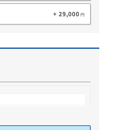
Microsoft 365とOfficeについて詳しくはこちら
+ 29,000
円
も利用可能。
029年10月9日時点で終了予定です。)