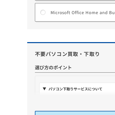
■ Microsoft 365 Personalとは？
Microsoft Office Home 
月額でいつでもOfficeアプリの最新版が利用で
1ユーザー(アカウント)あたりPCやスマート
*利用にはMicrosoftアカウントが必要です。
■ Microsoft Office Home and Business 2
長く使うほどお得になる買い切り型(永続版)
不要パソコン買取・下取り
利用期間に制限がないので費用の追加なく長く利用する
*セットアップ時にインターネット環境が必要
選び方のポイント
**デジタルライセンス版(中小企業向け)は個
パソコン下取りサービスについて
表示の金額を
購入価格から即値引き
購入後に同梱の下取りキットで不要PCを
送料は当社負担。壊れていても、HDDやS