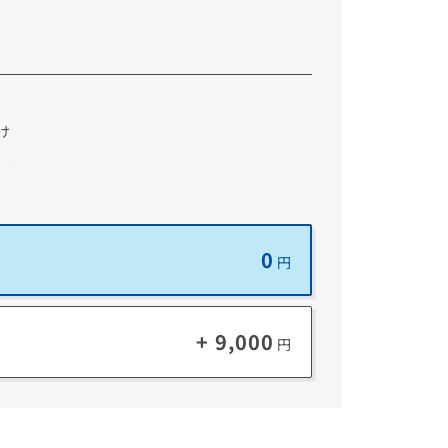
け
扱う
操作したい
重視したい
0
円
+ 9,000
円
Windows 情報保護
ータを偶発的に漏洩させないように保護する
す。