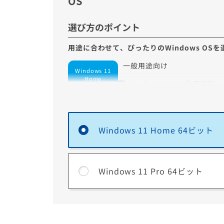
OS
す。
選び方のポイント
用途に合わせて、ぴったりのWindows OS
一般用途向け
Windows 11
Home
インターネット / 動画視聴
ゲーム
自宅での利用が中心
Windows 11 Home 64ビット
Windows 11 Proで追加される主な機能
Windows 11 Pro 64ビット
BitLocker
パソコンのドライブを暗号化する機能です。暗
することでパソコンの盗難、紛失にあっても情