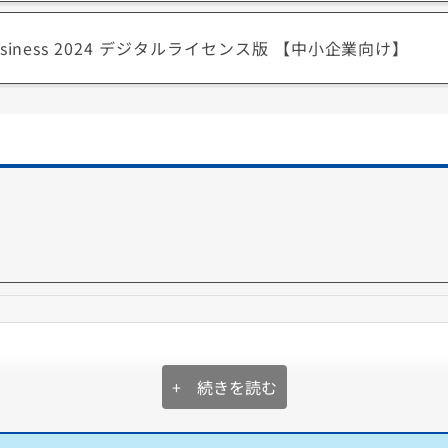
and Business 2024 デジタルライセンス版 【中小企業向け】
きるサブスク型、AI機能「Copilot」と1TBのクラウドストレージ
フォンなど最大5台のデバイスで同時に利用できます。
024とは？
、慣れた定番バージョンで作業する利用方法におすすめです。
ことができます。(Microsoft Office 2024のサポートは2
です。
人の方でも利用可能です。
+ 続きを読む
送るだけ。
お手軽に処分
SDが無い状態でもOK。