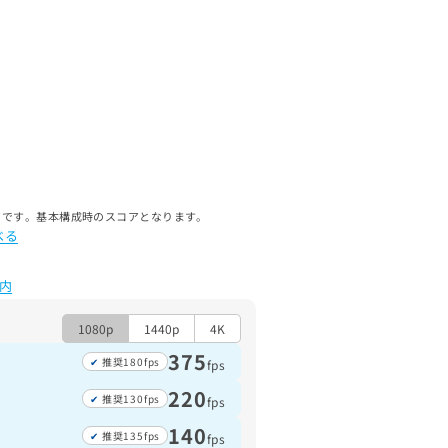
ルスコアです。基本構成時のスコアとなります。
べる
内
1080p
1440p
4K
375
推奨180fps
fps
220
推奨130fps
fps
140
推奨135fps
fps