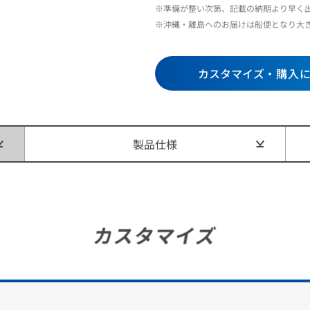
※準備が整い次第、記載の納期より早く
※沖縄・離島へのお届けは船便となり大
カスタマイズ
・購入
製品仕様
カスタマイズ
のカスタマイズをされたお客様にご案内です
失、他人事だと思っていませんか？
ミスや故障は誰にでも起こりうること。
旧サービスなら、たった2,200円からデータを守る安心を手に