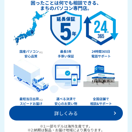
困ったことは何でも相談できる、
まちのパソコン専門店。
国産パソコン
最長5年
24時間365日
※1
安心品質
手厚い保証
電話サポート
★★★★★
ドスパラ
最短当日出荷
選べる決済で
全国店舗で
※2
スピードお届け
安心のお買い物
相談&サポート
詳しくみる
36回まで無料！
分割手数料が
送料無料！
新品のパーツ・周辺機器
物損保証！
※1:一部モデルは海外生産です。
月額会員ならPC＋主要パーツ
※2:納期は製品・お届け地域により異なります。