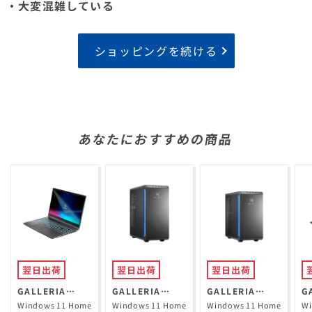
・大変混雑している
ショッピングを続ける
あなたにおすすめの商品
翌日出荷
翌日出荷
翌日出荷
GALLERIA
GALLERIA
GALLERIA
G
RL7C-R35-5N
XPR7A-R57-GD
XGR5M-R56-
R
Windows 11 Home
Windows 11 Home
Windows 11 Home
Wi