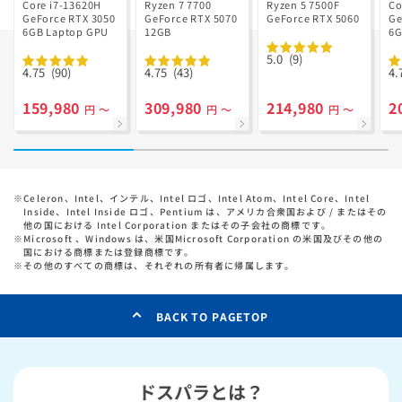
Ryzen 7 7700
GD Ryzen 5
Core i7-13620H
Ryzen 7 7700
Ryzen 5 7500F
Co
GeForce RTX 3050
搭載
GeForce RTX 5070
7500F搭載
GeForce RTX 5060
Ge
6GB Laptop GPU
12GB
6G
5.0
(9)
4.75
(90)
4.75
(43)
4.
159,980
309,980
214,980
2
円 ～
円 ～
円 ～
※
Celeron、Intel、インテル、Intel ロゴ、Intel Atom、Intel Core、Intel
Inside、Intel Inside ロゴ、Pentium は、アメリカ合衆国および / またはその
他の国における Intel Corporation またはその子会社の商標です。
※
Microsoft 、Windows は、米国Microsoft Corporation の米国及びその他の
国における商標または登録商標です。
※
その他のすべての商標は、それぞれの所有者に帰属します。
BACK TO PAGETOP
ドスパラとは？