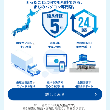
困ったことは何でも相談できる、
まちのパソコン専門店。
国産パソコン
最長5年
24時間365日
※1
安心品質
手厚い保証
電話サポート
★★★★★
ドスパラ
最短当日出荷
選べる決済で
全国店舗で
※2
スピードお届け
安心のお買い物
相談&サポート
詳しくみる
36回まで無料！
分割手数料が
送料無料！
新品のパーツ・周辺機器
物損保証！
※1:一部モデルは海外生産です。
月額会員ならPC＋主要パーツ
※2:納期は製品・お届け地域により異なります。