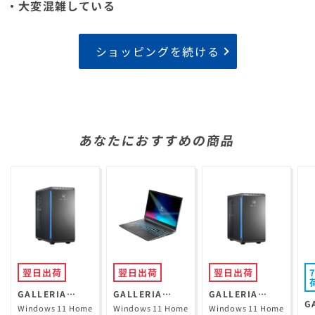
・大変混雑している
ショッピングを続ける
あなたにおすすめの商品
翌日出荷
翌日出荷
翌日出荷
GALLERIA
GALLERIA
GALLERIA
G
XPR7A-R57-GD
RL7C-R35-5N
XGR5M-R56-
Windows 11 Home
Windows 11 Home
Windows 11 Home