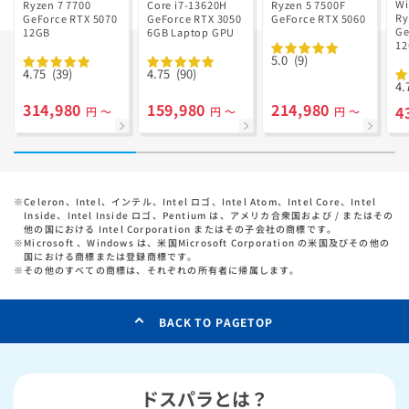
V
Ryzen 7 7700
GD Ryzen 5
Wi
Ryzen 7 7700
Core i7-13620H
Ryzen 5 7500F
R
Ry
搭載
GeForce RTX 5070
GeForce RTX 3050
7500F搭載
GeForce RTX 5060
搭
Ge
12GB
6GB Laptop GPU
1
っ
5.0
(9)
ル
4.75
(39)
4.75
(90)
4.
314,980
159,980
214,980
4
円 ～
円 ～
円 ～
※
Celeron、Intel、インテル、Intel ロゴ、Intel Atom、Intel Core、Intel
Inside、Intel Inside ロゴ、Pentium は、アメリカ合衆国および / またはその
他の国における Intel Corporation またはその子会社の商標です。
※
Microsoft 、Windows は、米国Microsoft Corporation の米国及びその他の
国における商標または登録商標です。
※
その他のすべての商標は、それぞれの所有者に帰属します。
BACK TO PAGETOP
ドスパラとは？