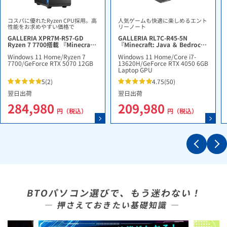
コスパに優れたRyzen CPU採用。高
人気ゲームも快適に楽しめるエント
性能をお求めやすい価格で
リーノート
GALLERIA XPR7M-R57-GD
GALLERIA RL7C-R45-5N
Ryzen 7 7700搭載 『Minecraft:
『Minecraft: Java ＆ Bedrock
Java ＆ Bedrock Edition for
Edition for PC、PC Game
Windows 11 Home
/
Ryzen 7
Windows 11 Home
/
Core i7-
PC、PC Game Pass同梱版』
Pass同梱版』
7700
/
GeForce RTX 5070 12GB
13620H
/
GeForce RTX 4050 6GB
Laptop GPU
5
(2)
4.75
(50)
翌日出荷
翌日出荷
284,980
209,980
円（税込）
円（税込）
BTOパソコン選びで、もう迷わない！
― 押さえておきたい基礎知識 ―