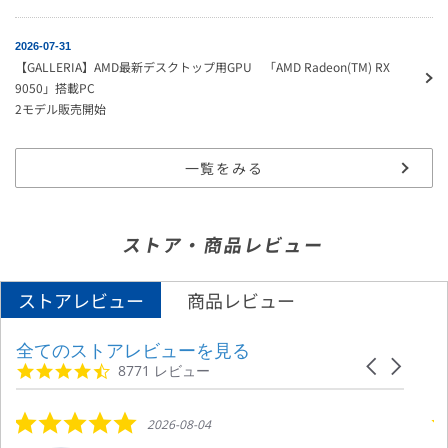
2026-07-31
【GALLERIA】AMD最新デスクトップ用GPU 「AMD Radeon(TM) RX
9050」搭載PC
2モデル販売開始
一覧をみる
ストア・商品レビュー
ストアレビュー
商品レビュー
全てのストアレビューを見る
Reviews carousel
Carousel ar
4.7 star rating
8771 レビュー
5.0 star rating
2026-08-04