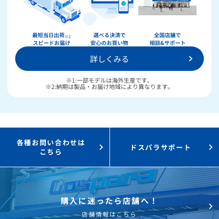
最短当日出荷
選べる決済で
全国店舗で
※2
スピードお届け
安心のお買い物
相談&サポート
詳しくみる
※1:一部モデルは海外生産です。
※2:納期は製品・お届け地域により異なります。
各種お問い合わせは
ドスパラサポート
こちら
購入に迷ったら店舗へ！
店舗情報はこちら