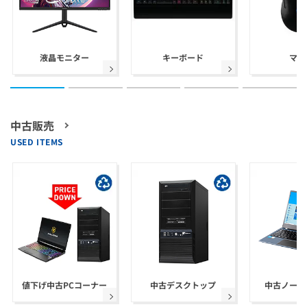
液晶モニター
キーボード
マウ
中古販売
USED ITEMS
値下げ中古PCコーナー
中古デスクトップ
中古ノート