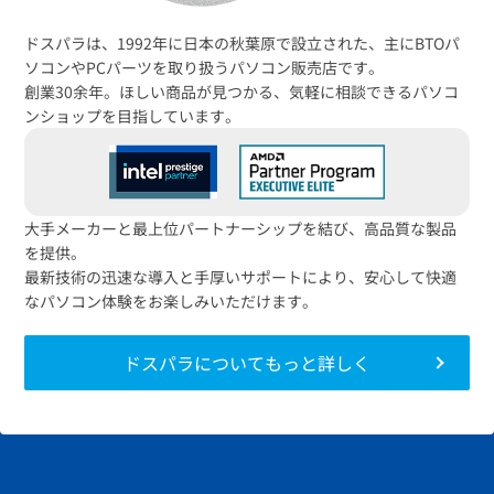
送料無料！
新品のパーツ・周辺機器
物損保証！
月額会員ならPC＋主要パーツ
ドスパラは、1992年に日本の秋葉原で設立された、主にBTOパ
3,000円値引き！
購入時のPC下取り
ソコンやPCパーツを取り扱うパソコン販売店です。
Steamにチャージ可能
なポイント！
創業30余年。ほしい商品が見つかる、気軽に相談できるパソコ
ンショップを目指しています。
大手メーカーと最上位パートナーシップを結び、高品質な製品
を提供。
最新技術の迅速な導入と手厚いサポートにより、安心して快適
なパソコン体験をお楽しみいただけます。
ドスパラについてもっと詳しく