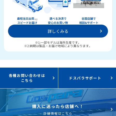
最短当日出荷
選べる決済で
全国店舗で
※2
スピードお届け
安心のお買い物
相談&サポート
詳しくみる
※1:一部モデルは海外生産です。
※2:納期は製品・お届け地域により異なります。
各種お問い合わせは
ドスパラサポート
こちら
購入に迷ったら店舗へ！
店舗情報はこちら