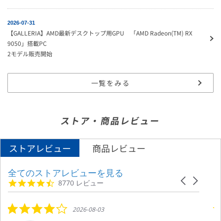
2026-07-31
【GALLERIA】AMD最新デスクトップ用GPU 「AMD Radeon(TM) RX
9050」搭載PC
2モデル販売開始
一覧をみる
ストア・商品レビュー
ストアレビュー
商品レビュー
全てのストアレビューを見る
Reviews carousel
Carousel ar
4.7 star rating
8770 レビュー
4.0 star rating
2026-08-03