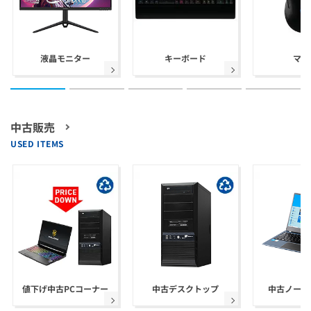
液晶モニター
キーボード
マウ
中古販売
USED ITEMS
値下げ中古PCコーナー
中古デスクトップ
中古ノート