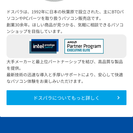
送料無料！
新品のパーツ・周辺機器
物損保証！
月額会員ならPC＋主要パーツ
ドスパラは、1992年に日本の秋葉原で設立された、主にBTOパ
3,000円値引き！
購入時のPC下取り
ソコンやPCパーツを取り扱うパソコン販売店です。
Steamにチャージ可能
なポイント！
創業30余年。ほしい商品が見つかる、気軽に相談できるパソコ
ンショップを目指しています。
大手メーカーと最上位パートナーシップを結び、高品質な製品
を提供。
最新技術の迅速な導入と手厚いサポートにより、安心して快適
なパソコン体験をお楽しみいただけます。
ドスパラについてもっと詳しく