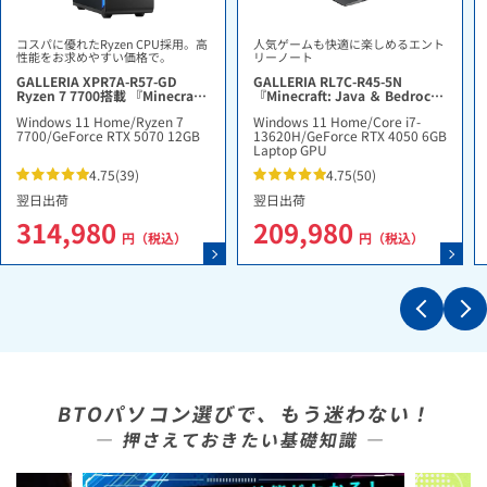
コスパに優れたRyzen CPU採用。高
人気ゲームも快適に楽しめるエント
性能をお求めやすい価格で。
リーノート
GALLERIA XPR7A-R57-GD
GALLERIA RL7C-R45-5N
Ryzen 7 7700搭載 『Minecraft:
『Minecraft: Java ＆ Bedrock
Java ＆ Bedrock Edition for
Edition for PC、PC Game
Windows 11 Home
/
Ryzen 7
Windows 11 Home
/
Core i7-
PC、PC Game Pass同梱版』
Pass同梱版』
7700
/
GeForce RTX 5070 12GB
13620H
/
GeForce RTX 4050 6GB
Laptop GPU
4.75
(39)
4.75
(50)
翌日出荷
翌日出荷
314,980
209,980
円（税込）
円（税込）
BTOパソコン選びで、もう迷わない！
― 押さえておきたい基礎知識 ―