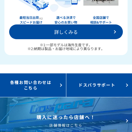
最短当日出荷
選べる決済で
全国店舗で
※2
スピードお届け
安心のお買い物
相談&サポート
詳しくみる
※1:一部モデルは海外生産です。
※2:納期は製品・お届け地域により異なります。
★★★★★
ドスパラ
36回まで無料！
分割手数料が
送料無料！
新品のパーツ・周辺機器
各種お問い合わせは
ドスパラサポート
物損保証！
月額会員ならPC＋主要パーツ
こちら
3,000円値引き！
購入時のPC下取り
Steamにチャージ可能
なポイント！
購入に迷ったら店舗へ！
店舗情報はこちら