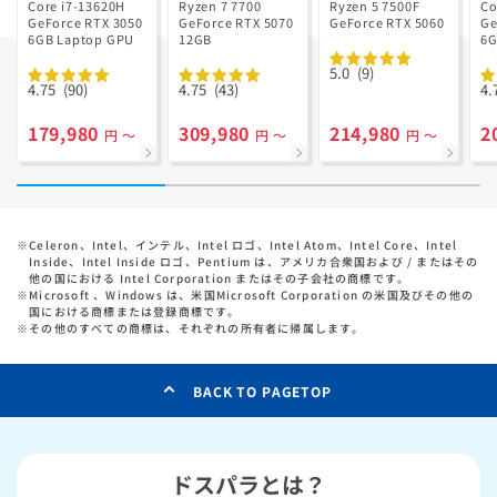
Ryzen 7 7700
GD Ryzen 5
Core i7-13620H
Ryzen 7 7700
Ryzen 5 7500F
Co
GeForce RTX 3050
搭載
GeForce RTX 5070
7500F搭載
GeForce RTX 5060
Ge
6GB Laptop GPU
12GB
6G
5.0
(9)
4.75
(90)
4.75
(43)
4.
179,980
309,980
214,980
2
円 ～
円 ～
円 ～
※
Celeron、Intel、インテル、Intel ロゴ、Intel Atom、Intel Core、Intel
Inside、Intel Inside ロゴ、Pentium は、アメリカ合衆国および / またはその
他の国における Intel Corporation またはその子会社の商標です。
※
Microsoft 、Windows は、米国Microsoft Corporation の米国及びその他の
国における商標または登録商標です。
※
その他のすべての商標は、それぞれの所有者に帰属します。
BACK TO PAGETOP
ドスパラとは？