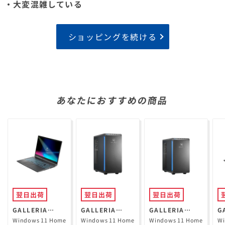
・大変混雑している
ショッピングを続ける
あなたにおすすめの商品
翌日出荷
翌日出荷
翌日出荷
GALLERIA
GALLERIA
GALLERIA
G
RL7C-R35-5N
XPR7A-R57-GD
XGR5M-R56-
R
Windows 11 Home
Windows 11 Home
Windows 11 Home
Wi