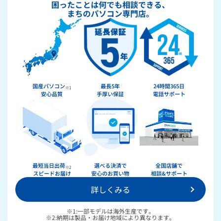
困ったことは何でも相談できる、
まちのパソコン専門店。
国産パソコン
最長5年
24時間365日
※1
安心品質
手厚い保証
電話サポート
★★★★★
ドスパラ
最短当日出荷
選べる決済で
全国店舗で
※2
スピードお届け
安心のお買い物
相談&サポート
詳しくみる
36回まで無料！
分割手数料が
送料無料！
新品のパーツ・周辺機器
物損保証！
※1:一部モデルは海外生産です。
月額会員ならPC＋主要パーツ
※2:納期は製品・お届け地域により異なります。