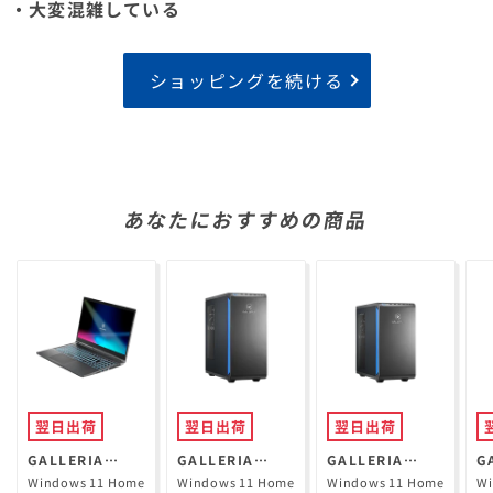
・大変混雑している
ショッピングを続ける
あなたにおすすめの商品
翌日出荷
翌日出荷
翌日出荷
GALLERIA
GALLERIA
GALLERIA
G
RL7C-R35-5N
XPR7A-R57-GD
XGR5M-R56-
X
Windows 11 Home
Windows 11 Home
Windows 11 Home
Wi