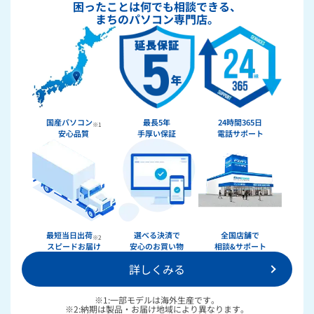
困ったことは何でも相談できる、
まちのパソコン専門店。
国産パソコン
最長5年
24時間365日
※1
安心品質
手厚い保証
電話サポート
★★★★★
ドスパラ
最短当日出荷
選べる決済で
全国店舗で
※2
スピードお届け
安心のお買い物
相談&サポート
詳しくみる
36回まで無料！
分割手数料が
送料無料！
新品のパーツ・周辺機器
物損保証！
※1:一部モデルは海外生産です。
月額会員ならPC＋主要パーツ
※2:納期は製品・お届け地域により異なります。