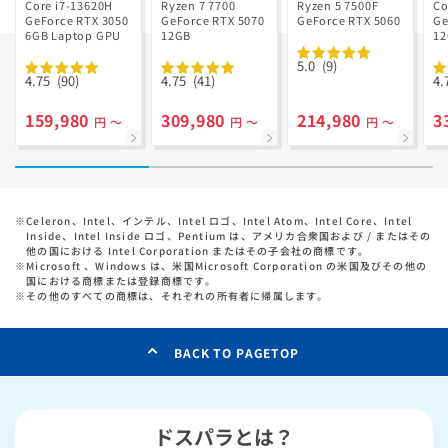
Ryzen 7 7700
GD Ryzen 5
Core i7-13620H
Ryzen 7 7700
Ryzen 5 7500F
Co
GeForce RTX 3050
搭載
GeForce RTX 5070
7500F搭載
GeForce RTX 5060
Ge
6GB Laptop GPU
12GB
1
5.0
(9)
4.75
(90)
4.75
(41)
4.
159,980
309,980
214,980
3
円 ～
円 ～
円 ～
※
Celeron、Intel、インテル、Intel ロゴ、Intel Atom、Intel Core、Intel
Inside、Intel Inside ロゴ、Pentium は、アメリカ合衆国および / またはその
他の国における Intel Corporation またはその子会社の商標です。
※
Microsoft 、Windows は、米国Microsoft Corporation の米国及びその他の
国における商標または登録商標です。
※
その他のすべての商標は、それぞれの所有者に帰属します。
BACK TO PAGETOP
ドスパラとは？