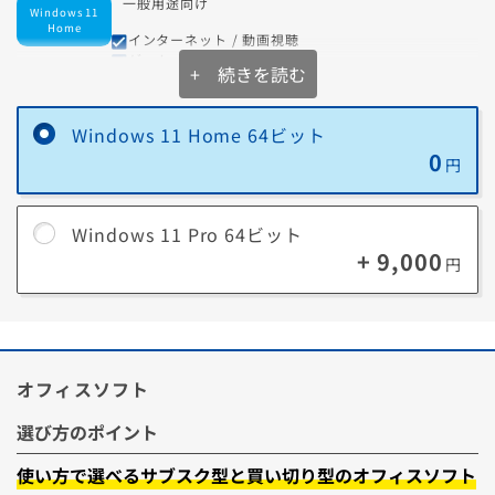
一般用途向け
Windows 11
Home
インターネット / 動画視聴
ゲーム
+ 続きを読む
自宅での利用が中心
業務・管理用途向け
Windows 11
Pro
Windows 11 Home 64ビット
重要なデータを扱う
外出先からPCを操作したい
0
円
セキュリティを重視したい
Windows 11 Pro 64ビット
+ 9,000
円
Windows 11 Proで追加される主な機能
BitLocker
オフィスソフト
パソコンのドライブを暗号化する機能です。暗号化することでパソコン
の盗難、紛失にあっても情報漏洩を防ぐことが出来ます。
選び方のポイント
リモートデスクトップ
使い方で選べるサブスク型と買い切り型のオフィスソフト