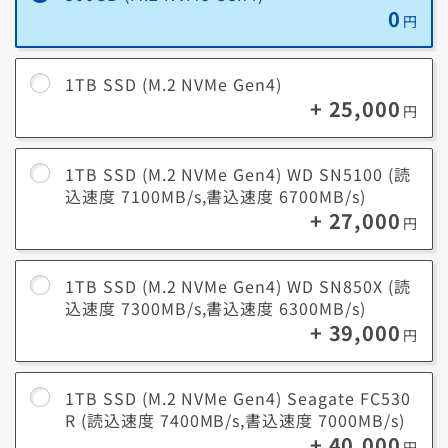
オススメ
0
円
4TB
新作ゲームから旧作ゲームまで、容量を気にせず思うまま
SSD
に遊びつくしたい方にオススメの容量です
1TB SSD (M.2 NVMe Gen4)
+ 25,000
円
約10年前の平均的なゲームサイズは10GB～20GBでしたが、映像描写や
ゲーム性の進化により、最近では約200GB近い容量のゲームも存在しま
す。
環境の進化に合わせて、最適な容量のSSDを選びましょう。
1TB SSD (M.2 NVMe Gen4) WD SN5100 (読
込速度 7100MB/s,書込速度 6700MB/s)
+ 27,000
円
データ容量についての参考情報はこちらです。
1TB SSD (M.2 NVMe Gen4) WD SN850X (読
最新3D
最近のゲームタイトルでは1本あたり60GB～200GBを
込速度 7300MB/s,書込速度 6300MB/s)
ゲーム
超える容量が必要です。
+ 39,000
円
フルHD動画(1080p HD/30fps)1分あたり約60MB、4K
動画(4K/60fps)1分あたり約400MBが必要です。例え
ば、4K動画20本で約8GBを消費します。
iPhone
1TB SSD (M.2 NVMe Gen4) Seagate FC530
で撮影
R (読込速度 7400MB/s,書込速度 7000MB/s)
動画編集作業（1ファイルあたり）
した動
+ 40,000
短編動画の編集（3～5分、フルHD）：10～30GB
円