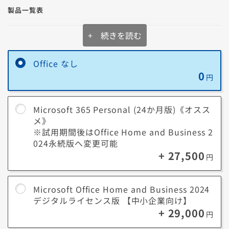
製品一覧表
別のデバイスからWindows 11 Proを搭載したパソコンを遠隔操作する
機能です。
例えばテレワークなどで、会社のパソコンにあるデータを利用したいと
+ 続きを読む
Microsoft 365
いったケースでは大変便利です。
Personal
【サブスク型】
Copilot
Word
Excel
PowerPoint
Outlook
OneNo
Windows 情報保護
Office なし
0
円
Microsoft Office
企業データを偶発的に漏洩させないように保護する機能です。
Home and
Business 2024
Microsoft 365 Personal (24か月版)《オスス
Word
Excel
PowerPoint
Outlook
OneNote
【買い切り型】
メ》
※試用期間後はOffice Home and Business 2
※一部のモデルでは選択できない場合がございます。
024永続版へ変更可能
Microsoft 365とOfficeについて詳しくはこちら
+ 27,500
円
■ Microsoft 365 Personalとは？
Microsoft Office Home and Business 2024
月額でいつでもOfficeアプリの最新版が利用できるサブスク型、AI機能
デジタルライセンス版 【中小企業向け】
「Copilot」と1TBのクラウドストレージも利用可能。
+ 29,000
1ユーザー(アカウント)あたりPCやスマートフォンなど最大5台のデバイ
円
スで同時に利用できます。