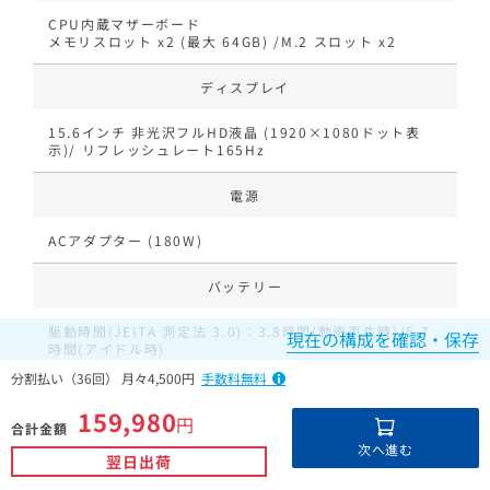
CPU内蔵マザーボード
メモリスロット x2 (最大 64GB) /M.2 スロット x2
ディスプレイ
15.6インチ 非光沢フルHD液晶 (1920×1080ドット表
示)/ リフレッシュレート165Hz
電源
ACアダプター (180W)
バッテリー
駆動時間(JEITA 測定法 3.0)：3.8時間(動画再生時)/5.7
現在の構成を確認・保存
時間(アイドル時)
分割払い（36回） 月々4,500円
手数料無料
光学ドライブ
159,980
円
合計金額
光学ドライブ無し
次へ進む
翌日出荷
標準キーボード