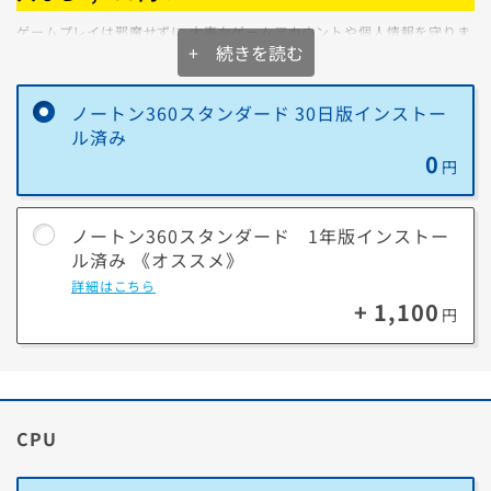
き、商品到着後に、
こちらから追加お手続き
をお願いします。
ゲームプレイは邪魔せずに 大事なゲームアカウントや個人情報を守りま
+ 続きを読む
す！
ゲーマー特有の悩みもノートン™ 360なら解決できます。
買取と下取りの違いを詳しく見る
ノートン360スタンダード 30日版インストー
パソコンと同時購入なら
お得でインストール作業も不要！
ル済み
【下取りの場合】
【買取の場合】
初年度
対応期間
0
円
金額
定額（査定なし）
変動（査定で高
通常版
額になる可能性
（ダウンロード版）
ノートン360
1年
ノートン360スタンダード 1年版インストー
あり）
PCカスタマイズ版
ル済み 《オススメ》
（プリインストール版）
受け取り
今回の購入金額から
後日、現金にて
詳細はこちら
即値引きします
お支払いしま
+ 1,100
円
※価格は2025年10月現在です。更新される可能性があります。最新情
す。
報はノートン公式サイトをご確認ください。
(店頭買取は現金
／宅配買取は振
■おすすめポイント
込)
① 大切なゲームアカウントの乗っ取り対策に「パスワードマネージャ
CPU
ー」
手間
購入PCに同梱の下取
別途、店頭・
りキットで不要PCを
WEBで買取依頼
② フィッシング詐欺からゲームアカウントを守る「フィッシング詐欺