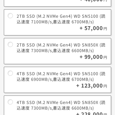
画
中編動画の編集（10～30分、フルHD）：30～100GB
アニメーション制作（2Dまたは3D）：50～200GB以
上
2TB SSD (M.2 NVMe Gen4) WD SN5100 (読
込速度 7100MB/s,書込速度 6700MB/s)
動画編
短編動画の編集（3～5分、フルHD）：10～30GB
+ 57,000
集作業
円
中編動画の編集（10～30分、フルHD）：30～100GB
（1ファ
アニメーション制作（2Dまたは3D）：50～200GB以
イルあ
上
たり）
2TB SSD (M.2 NVMe Gen4) WD SN850X (読
込速度 7300MB/s,書込速度 6600MB/s)
+ 99,000
円
1
/
19
4TB SSD (M.2 NVMe Gen4) WD SN5100 (読
ストレージのカスタマイズをされたお客様にご案内
込速度 6900MB/s,書込速度 6700MB/s)
です
+ 123,000
円
★★★★★
データ紛失、他人事だと思っていませんか？
ドスパラ
4TB SSD (M.2 NVMe Gen4) WD SN850X (読
うっかりミスや故障は誰にでも起こりうるこ
と。
データ復旧サービスなら、たった2,200
込速度 7300MB/s,書込速度 6600MB/s)
36回まで無料！
分割手数料が
円からデータを守る安心を手に入れられま
+ 228,000
円