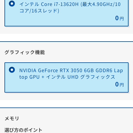
送るだけ
が必要です
対策と脆弱性保護」
インテル Core i7-13620H (最大4.90GHz/10
コア/16スレッド)
③ 悪意のあるMODや非公式ツールによるマルウェア感染リスクから
0
PCを保護する「リアルタイム保護」
円
④ DDoS攻撃などオンラインゲームプレイ中の脅威を防ぐ「スマート
ファイアウォール」「セキュア VPN」
⑤ ゲームプレイを妨げないように通知やバックグラウンドタスクを停
止する「サイレントモード」
グラフィック機能
ノートン™ 360 についてもっと詳しく
NVIDIA GeForce RTX 3050 6GB GDDR6 Lap
top GPU + インテル UHD グラフィックス
0
円
■主な機能
ウイルス対策
既知および未知のウイルスからPCを保護し、大切なデータやプライバシ
ーを守ります。
メモリ
スマートファイアウォール
不正なネットワークトラフィックを監視・ブロックし、外部からの攻撃
選び方のポイント
や覗き見など、不正アクセスを防ぎます。