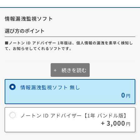
情報漏洩監視ソフト
選び方のポイント
■ノートン ID アドバイザー 1年版は、個人情報の漏洩を素早く検知し
て、お知らせしてくれるソフトです。
+ 続きを読む
ノートン ID アドバイザーとは
① お客様の個人情報が流出していないかを監視します。
情報漏洩監視ソフト 無し
② 個人情報の流出を検知した場合、お客様にアプリかメールで通知しま
0
円
す。
③ 万一個人情報の流出被害に遭った場合は、専門の復旧支援スペシャリ
ストが問題の解決までお電話やチャットで丁寧にサポートします。
ノートン ID アドバイザー【1年 バンドル版】
ノートン ID アドバイザー についてもっと詳しく
+ 3,000
円