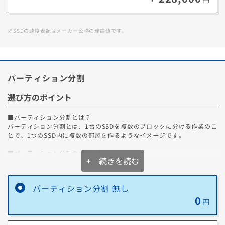
送料無料！
新品のパーツ・周辺機器
す。
物損保証！
月額会員ならPC＋主要パーツ
3,000円値引き！
購入時のPC下取り
※SSDの速度表記はメーカー公称の理論値です。
Steamにチャージ可能
なポイント！
データ復旧サービスに加入する
閉じる
パーティション分割
選び方のポイント
■パーティション分割とは？
パーティション分割とは、1台のSSDを複数のブロックに分ける作業のこ
とで、1つのSSD内に複数の部屋を作るようなイメージです。
■パーティション分割のメリット
+ 続きを読む
パーティション分割により、1つのSSD内にシステム用ブロックとデータ
用ブロックを分けることで、データ管理がとても便利になります。
また、それ以外にも以下のようなメリットがあります。
パーティション分割 無し
0
1．システム障害時の安心感
円
システム障害等でOSを再インストールする必要がある場合でも、システ
ム用ブロックのみの作業で対応が可能です。そのため、別の領域で管理