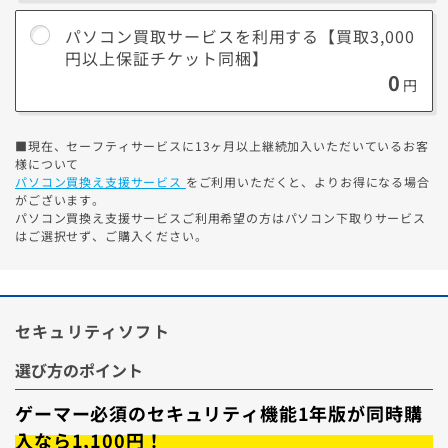
買取サービスをご検討ください。
パソコン買取サービスを利用する【買取3,000
円以上保証チケット同梱】
パソコン買取サービスについて
0
円
購入後に同梱の買取チケットを使って、店頭に持ち込
むか、WEB依頼して宅配で送るだけ。
■現在、セーフティサービスに13ヶ月以上継続加入いただいているお客
できるだけ
高額な買取
を希望の方にオススメ
様について
パソコン買換え支援サービス
をご利用いただくと、よりお得になる場合
「3のつく日」を併用なら、更に
買取価格5%アップ！
がございます。
詳細はこちら
パソコン買換え支援サービスご利用希望の方はパソコン下取りサービス
はご選択せず、ご購入ください。
買取価格をチェック
（かんたん3分見積もり）
※1.電源が入らないなど正常に動作しないPCは下取りサービスを
セキュリティソフト
ご利用ください。
※2.買取チケットをご利用いただくことで、買取価格3,000円以上
選び方のポイント
を保証いたします。
※3.セーフティサービスに13ヶ月以上継続加入中のお客様はパソ
ゲーマー必須のセキュリティ機能1年版が同時購
コン買換え支援サービスを併用で、よりお得になる場合がござい
入なら1,100円！
ます。ご希望の方は、本項目では買取サービスをご選択いただ