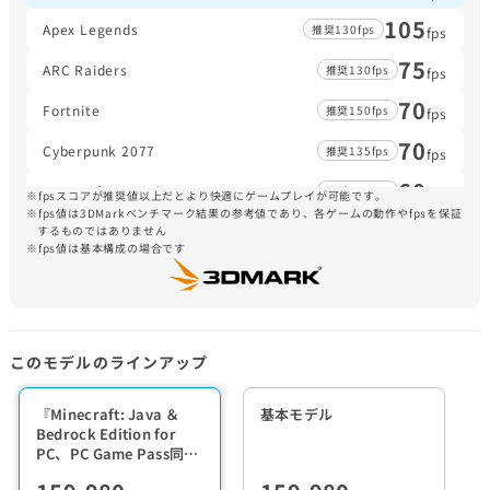
105
Apex Legends
推奨130fps
fps
75
ARC Raiders
推奨130fps
fps
70
Fortnite
推奨150fps
fps
70
Cyberpunk 2077
推奨135fps
fps
60
Escape from Tarkov
推奨105fps
fps
fpsスコアが推奨値以上だとより快適にゲームプレイが可能です。
fps値は3DMarkベンチマーク結果の参考値であり、各ゲームの動作やfpsを保証
55
するものではありません
グランド・セフト・オートＶ
推奨165fps
fps
fps値は基本構成の場合です
50
Forza Horizon 5
推奨110fps
fps
40
Monster Hunter Wilds
推奨60fps
fps
このモデルのラインアップ
『Minecraft: Java ＆
基本モデル
Bedrock Edition for
PC、PC Game Pass同梱
版』