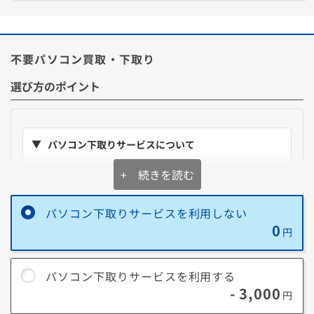
*利用にはMicrosoftアカウントが必要です。
不要パソコン買取・下取り
■ Microsoft Office Home and Business 2024とは？
長く使うほどお得になる買い切り型(永続版)、慣れた定番バージョンで
選び方のポイント
作業する利用方法におすすめです。
利用期間に制限がないので費用の追加なく長く利用することができま
す。(Microsoft Office 2024のサポートは2029年10月9日時点で終了予
定です。)
*セットアップ時にインターネット環境が必要です。
パソコン下取りサービスについて
**デジタルライセンス版(中小企業向け)は個人の方でも利用可能です。
表示の金額を
購入価格から即値引き
+ 続きを読む
購入後に同梱の下取りキットで不要PCを送るだけ。
お
手軽に処分
パソコン下取りサービスを利用しない
送料は当社負担。壊れていても、HDDやSSDが無い状
0
円
態でもOK。
詳細はこちら
パソコン下取りサービスを利用する
※ゲーミングPCや5年以内のパソコンなどは構成・状態によっ
- 3,000
円
て、下取りより
買取のほうが高くなる場合
があります。パソコン