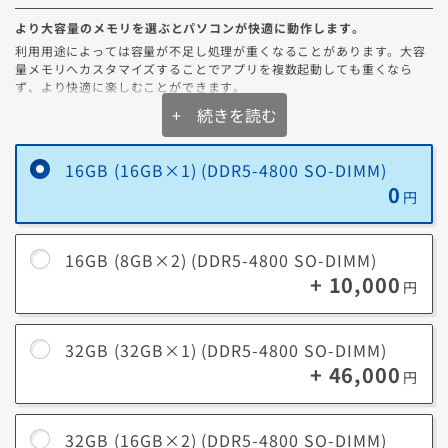
フィッシング詐欺対策
より大容量のメモリを選ぶとパソコンが快適に動作します。
金銭、パスワード、個人情報を盗む目的で偽装しているWebサイトをブ
利用用途によっては容量が不足し処理が重くなることがあります。大容
ロックします。
量メモリへカスタマイズすることでアプリを複数起動しても重くなら
ず、より快適に楽しむことができます。
VPN機能
+ 続きを読む
フリーWi-Fiなど脆弱なネットワークへ接続する際も、お客様のデバイ
ス、デバイス上の情報、お客様のオンライン活動と履歴を安全に保護し
ます。
16GB (16GB×1) (DDR5-4800 SO-DIMM)
メモリ容量の選び方
0
その他機能
円
一般的なゲームやビジネスソフト（Excel/Wordなど）を
自動保護/セーフウェブ/パスワードマネージャー/クラウドバックアッ
16GB
同時使用する場合にオススメ。
プ/セーフカム/ブラウザ保護/ダウンロードインサイト等
16GB (8GB×2) (DDR5-4800 SO-DIMM)
最新ゲームを高設定でプレイしたり、クリエイティブ系の
+ 10,000
32GB
ソフト（3DCG制作、4K動画編集、写真編集など）を扱う
円
場合にオススメ。
4K以上の動画編集、複雑な3Dモデリング、大規模なゲー
32GB (32GB×1) (DDR5-4800 SO-DIMM)
64GB
ム開発などのプロフェッショナルな作業にオススメ。
+ 46,000
円
大規模なデータ処理、超高精細な映像編集、仮想化環境で
128GB
の開発など、極めて大容量のメモリが必要なタスクに最
適。
32GB (16GB×2) (DDR5-4800 SO-DIMM)