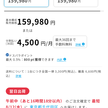
159,980
159,980
円
円
159,980
基本構成
円
販売価格
または
4,500
最大36回まで
分割払い
円/月
(36回)
手数料無料
詳細
ドスパラポイント
最大
0.5%
800 pt 獲得
できます
内訳
送料について：1台につき全国一律 3,300円(税込)、離島 6,600円(税
込)
詳細
翌日出荷
午前中（あと16時間18分以内）
最短
のご注文確定で
8/12(水)
東京都千代田区
に
へお届けします。