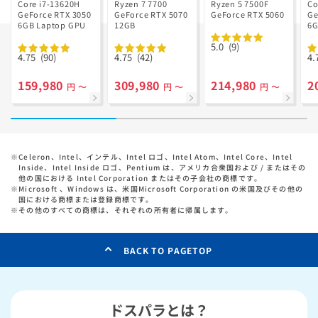
Ryzen 7 7700
GD Ryzen 5
Core i7-13620H
Ryzen 7 7700
Ryzen 5 7500F
Co
GeForce RTX 3050
搭載
GeForce RTX 5070
7500F搭載
GeForce RTX 5060
Ge
6GB Laptop GPU
12GB
6G
5.0
(9)
4.75
(90)
4.75
(42)
4.
159,980
309,980
214,980
2
円 ～
円 ～
円 ～
※
Celeron、Intel、インテル、Intel ロゴ、Intel Atom、Intel Core、Intel
Inside、Intel Inside ロゴ、Pentium は、アメリカ合衆国および / またはその
他の国における Intel Corporation またはその子会社の商標です。
※
Microsoft 、Windows は、米国Microsoft Corporation の米国及びその他の
国における商標または登録商標です。
※
その他のすべての商標は、それぞれの所有者に帰属します。
BACK TO PAGETOP
ドスパラとは？