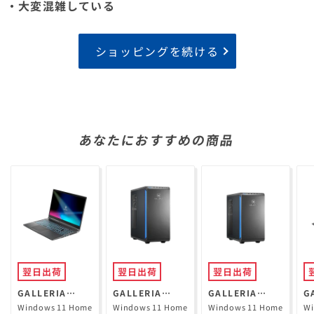
・大変混雑している
ショッピングを続ける
あなたにおすすめの商品
翌日出荷
翌日出荷
翌日出荷
GALLERIA
GALLERIA
GALLERIA
G
RL7C-R35-5N
XPR7A-R57-GD
XGR5M-R56-
R
Windows 11 Home
Windows 11 Home
Windows 11 Home
Wi