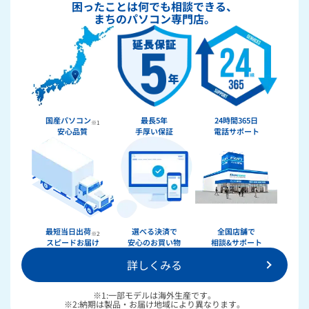
困ったことは何でも相談できる、
まちのパソコン専門店。
国産パソコン
最長5年
24時間365日
※1
安心品質
手厚い保証
電話サポート
★★★★★
ドスパラ
最短当日出荷
選べる決済で
全国店舗で
※2
スピードお届け
安心のお買い物
相談&サポート
詳しくみる
36回まで無料！
分割手数料が
送料無料！
新品のパーツ・周辺機器
物損保証！
※1:一部モデルは海外生産です。
月額会員ならPC＋主要パーツ
※2:納期は製品・お届け地域により異なります。